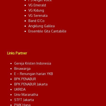
VG Emerald
VG Kidung
VG Serenata
Band G’Co
Angklung Galilea
Ensemble Gita Cantabille
Links Partner
Gereja Kristen Indonesia
Binawarga
E – Renungan harian YKB
BPK PENABUR
BPK PENABUR Jakarta
UKRIDA
Univ Maranatha
STFT Jakarta
PWK Hana