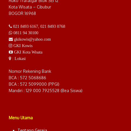
Ruko Trafalgar Blok SEI 12
Kota Wisata – Cibubur
BOGOR 16968
021 8493 6167
,
021 8493 0768
0811 94 30100
gkikowis@yahoo.com
GKI Kowis
GKI Kota Wisata
: Lokasi
Nomor Rekening Bank
BCA : 572 5068686
BCA : 572 5099000 (PPGI)
Mandiri : 129 000 7925528 (Bea Siswa)
Menu Utama
Tentang Gereja