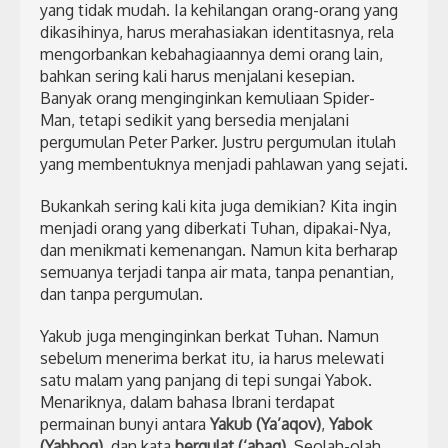
yang tidak mudah. Ia kehilangan orang-orang yang
dikasihinya, harus merahasiakan identitasnya, rela
mengorbankan kebahagiaannya demi orang lain,
bahkan sering kali harus menjalani kesepian.
Banyak orang menginginkan kemuliaan Spider-
Man, tetapi sedikit yang bersedia menjalani
pergumulan Peter Parker. Justru pergumulan itulah
yang membentuknya menjadi pahlawan yang sejati.
Bukankah sering kali kita juga demikian? Kita ingin
menjadi orang yang diberkati Tuhan, dipakai-Nya,
dan menikmati kemenangan. Namun kita berharap
semuanya terjadi tanpa air mata, tanpa penantian,
dan tanpa pergumulan.
Yakub juga menginginkan berkat Tuhan. Namun
sebelum menerima berkat itu, ia harus melewati
satu malam yang panjang di tepi sungai Yabok.
Menariknya, dalam bahasa Ibrani terdapat
permainan bunyi antara
Yakub (Ya’aqov)
,
Yabok
(Yabboq)
, dan kata
bergulat (‘abaq)
. Seolah-olah