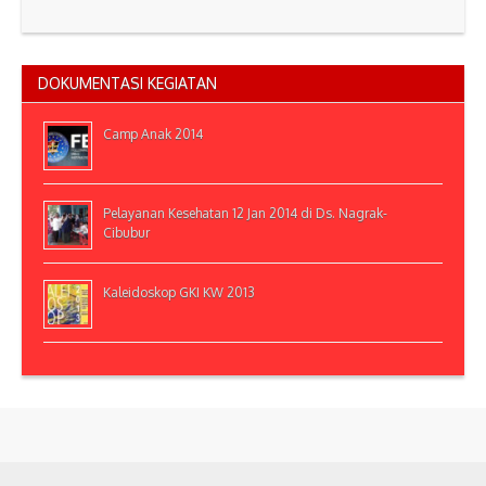
DOKUMENTASI KEGIATAN
Camp Anak 2014
Pelayanan Kesehatan 12 Jan 2014 di Ds. Nagrak-
Cibubur
Kaleidoskop GKI KW 2013