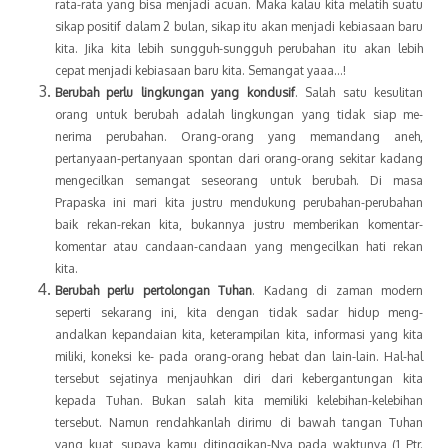
rata-rata yang bisa menjadi acuan. Maka kalau kita melatih suatu
sikap positif dalam 2 bulan, sikap itu akan menjadi kebiasaan baru
kita. Jika kita lebih sungguh-sungguh perubahan itu akan lebih
cepat menjadi kebiasaan baru kita. Semangat yaaa…!
Berubah perlu lingkungan yang kondusif
. Salah satu kesulitan
orang untuk berubah adalah lingkungan yang tidak siap me-
nerima perubahan. Orang-orang yang memandang aneh,
pertanyaan-pertanyaan spontan dari orang-orang sekitar kadang
mengecilkan semangat seseorang untuk berubah. Di masa
Prapaska ini mari kita justru mendukung perubahan-perubahan
baik rekan-rekan kita, bukannya justru memberikan komentar-
komentar atau candaan-candaan yang mengecilkan hati rekan
kita.
Berubah perlu pertolongan Tuhan
. Kadang di zaman modern
seperti sekarang ini, kita dengan tidak sadar hidup meng-
andalkan kepandaian kita, keterampilan kita, informasi yang kita
miliki, koneksi ke- pada orang-orang hebat dan lain-lain. Hal-hal
tersebut sejatinya menjauhkan diri dari kebergantungan kita
kepada Tuhan. Bukan salah kita memiliki kelebihan-kelebihan
tersebut. Namun rendahkanlah dirimu di bawah tangan Tuhan
yang kuat, supaya kamu ditinggikan-Nya pada waktunya (1 Ptr.