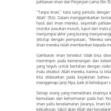
pahlawan iman dari Perjanjian Lama (Ibr. 11)
“Tanpa iman,” kata sang penulis dengan
Allah” (11:6). Dalam menggambarkan tenta
hasil dari iman mereka, sejumlah pahl
mundur pasukan musuh, luput dari mata p
menjumpai akhir yang kurang menyenangkan:
ditutup dengan pernyataan, “Mereka sem
iman mereka telah memberikan kepada mere
Gambaran iman tersebut tidak bisa dis
memimpin pada kemenangan dan keberh
yang teguh untuk bertahan dengan risiko
malu disebut Allah mereka, karena Ia te
kita didasarkan pada keyakinan bahwa
menggenapi janji-Nya, baik di kehidupan
Setiap orang yang memelihara imannya k
kemuliaan dan kehormatan pada hari Yes
iman yaitu keselamatan jiwanya. Iman ki
kekudusan, takut akan Allah dan kesadara