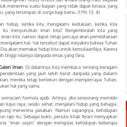
uk menerima suatu bagian yang tidak dapat binasa, yang
, yang tersimpan di sorga bagi kamu. (1 Ptr. 1:3, 4)
tan hidup, ketika kita mengalami kedukaan, ketika kita
 itu menyurutkan iman kita? Bergembiralah kita yang
 iman kita, namun dapat tetap percaya akan pemeliharaan
n mengalami hal- hal tersebut dapat meyakini bahwa Tuhan
a Dia akan memakai hidup kita untuk kemuliaanNya. Karena
h tinggi nilainya daripada emas yang fana.
Galeri Iman
. Di dalamnya kita membaca tentang beragam
nderitaan yang jauh lebih berat daripada yang dialami
mikian, mereka tetap bertekun dengan mempercayai Tuhan.
kukan hal yang sama.
semacam formula ajaib. Artinya, jika seseorang memiliki
n kaya raya, selalu sehat, menjalani hidup yang bahagia,
ngsung menerima jawaban. Namun sayangnya, kehidupan
un rapi itu. Sebagai bukti, penulis kitab Ibrani menyajikan
kna “iman sejati” dengan mengulas kehidupan beberapa