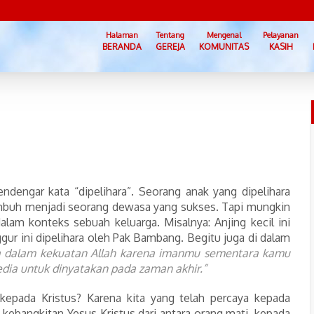
Halaman
Tentang
Mengenal
Pelayanan
BERANDA
GEREJA
KOMUNITAS
KASIH
endengar kata “dipelihara”. Seorang anak yang dipelihara
tumbuh menjadi seorang dewasa yang sukses. Tapi mungkin
dalam konteks sebuah keluarga. Misalnya: Anjing kecil ini
ggur ini dipelihara oleh Pak Bambang. Begitu juga di dalam
ra dalam kekuatan Allah karena imanmu sementara kamu
dia untuk dinyatakan pada zaman akhir.”
kepada Kristus? Karena kita yang telah percaya kepada
h kebangkitan Yesus Kristus dari antara orang mati, kepada