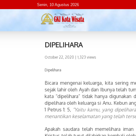
Senin, 10 Agustus 2026
DIPELIHARA
October 22, 2020
| 1,323 views
Dipelihara
Bicara mengenai keluarga, kita sering m
sejak lahir oleh Ayah dan Ibunya telah 
kata “dipelihara” tidak hanya digunakan 
dipelihara oleh keluarga si Anu. Kebun an
1 Petrus 1: 5,
“Yaitu kamu, yang dipeliha
menantikan keselamatan yang telah terse
Apakah saudara telah memelihara iman 
Kristus telah turut dilahirkan kembali ole