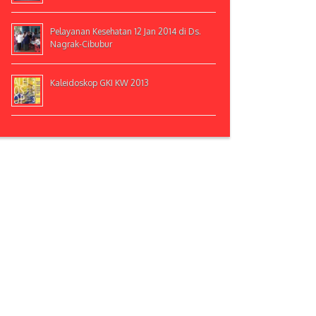
Pelayanan Kesehatan 12 Jan 2014 di Ds.
Nagrak-Cibubur
Kaleidoskop GKI KW 2013