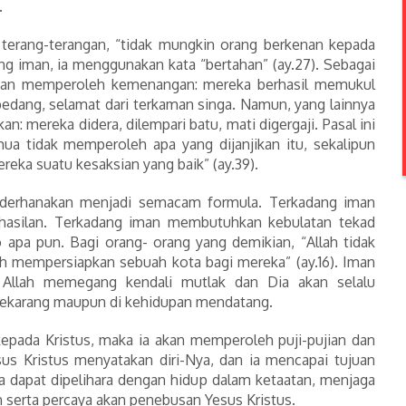
.
 terang-terangan, “tidak mungkin orang berkenan kepada
ng iman, ia menggunakan kata “bertahan” (ay.27). Sebagai
awan memperoleh kemenangan: mereka berhasil memukul
edang, selamat dari terkaman singa. Namun, yang lainnya
 mereka didera, dilempari batu, mati digergaji. Pasal ini
ua tidak memperoleh apa yang dijanjikan itu, sekalipun
ka suatu kesaksian yang baik” (ay.39).
ederhanakan menjadi semacam formula. Terkadang iman
asilan. Terkadang iman membutuhkan kebulatan tekad
 apa pun. Bagi orang- orang yang demikian, “Allah tidak
lah mempersiapkan sebuah kota bagi mereka” (ay.16). Iman
 Allah memegang kendali mutlak dan Dia akan selalu
 sekarang maupun di kehidupan mendatang.
epada Kristus, maka ia akan memperoleh puji-pujian dan
us Kristus menyatakan diri-Nya, dan ia mencapai tujuan
ta dapat dipelihara dengan hidup dalam ketaatan, menjaga
n serta percaya akan penebusan Yesus Kristus.