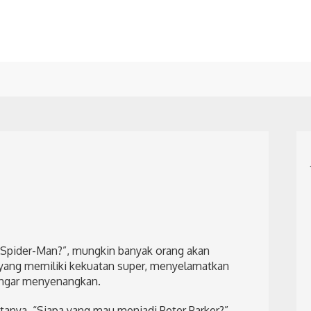
i Spider-Man?”, mungkin banyak orang akan
yang memiliki kekuatan super, menyelamatkan
engar menyenangkan.
anya, “Siapa yang mau menjadi Peter Parker?”