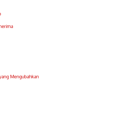
p
nerima
 yang Mengubahkan