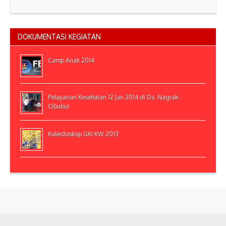
DOKUMENTASI KEGIATAN
Camp Anak 2014
Pelayanan Kesehatan 12 Jan 2014 di Ds. Nagrak-
Cibubur
Kaleidoskop GKI KW 2013