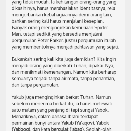
yang tidak mudah. Ia kehilangan orang-orang yang
dikasihinya, harus merahasiakan identitasnya, rela
mengorbankan kebahagiaannya demi orang lain,
bahkan sering kali harus menjalani kesepian.
Banyak orang menginginkan kemuliaan Spider-
Man, tetapi sedikit yang bersedia menjalani
pergumulan Peter Parker. Justru pergumulan itulah
yang membentuknya menjadi pahlawan yang sejati.
Bukankah sering kali kita juga demikian? Kita ingin
menjadi orang yang diberkati Tuhan, dipakai-Nya,
dan menikmati kemenangan. Namun kita berharap
semuanya terjadi tanpa air mata, tanpa penantian,
dan tanpa pergumulan.
Yakub juga menginginkan berkat Tuhan. Namun
sebelum menerima berkat itu, ia harus melewati
satu malam yang panjang di tepi sungai Yabok.
Menariknya, dalam bahasa Ibrani terdapat
permainan bunyi antara
Yakub (Ya’aqov)
,
Yabok
(Yabboq)
, dan kata
bergulat (‘abaq)
. Seolah-olah