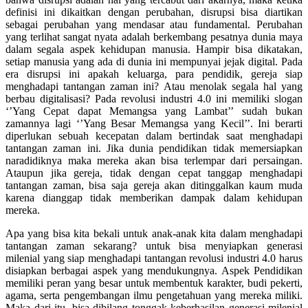
definisi ini dikaitkan dengan perubahan, disrupsi bisa diartikan
sebagai perubahan yang mendasar atau fundamental. Perubahan
yang terlihat sangat nyata adalah berkembang pesatnya dunia maya
dalam segala aspek kehidupan manusia. Hampir bisa dikatakan,
setiap manusia yang ada di dunia ini mempunyai jejak digital. Pada
era disrupsi ini apakah keluarga, para pendidik, gereja siap
menghadapi tantangan zaman ini? Atau menolak segala hal yang
berbau digitalisasi? Pada revolusi industri 4.0 ini memiliki slogan
‘’Yang Cepat dapat Memangsa yang Lambat’’ sudah bukan
zamannya lagi ‘’Yang Besar Memangsa yang Kecil’’. Ini berarti
diperlukan sebuah kecepatan dalam bertindak saat menghadapi
tantangan zaman ini. Jika dunia pendidikan tidak memersiapkan
naradidiknya maka mereka akan bisa terlempar dari persaingan.
Ataupun jika gereja, tidak dengan cepat tanggap menghadapi
tantangan zaman, bisa saja gereja akan ditinggalkan kaum muda
karena dianggap tidak memberikan dampak dalam kehidupan
mereka.
Apa yang bisa kita bekali untuk anak-anak kita dalam menghadapi
tantangan zaman sekarang? untuk bisa menyiapkan generasi
milenial yang siap menghadapi tantangan revolusi industri 4.0 harus
disiapkan berbagai aspek yang mendukungnya. Aspek Pendidikan
memiliki peran yang besar untuk membentuk karakter, budi pekerti,
agama, serta pengembangan ilmu pengetahuan yang mereka miliki.
Maka dari itu, bisa dibilang tonggak keberhasilan generasi milenial