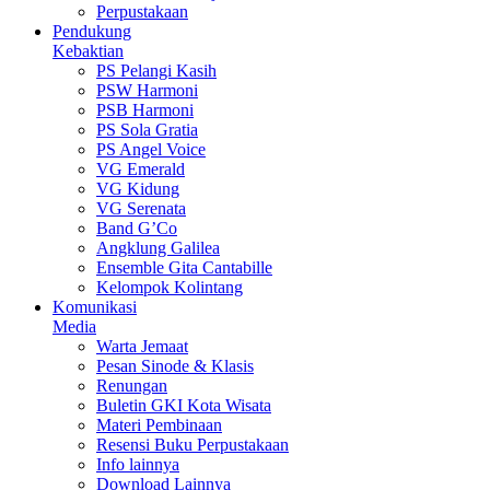
Perpustakaan
Pendukung
Kebaktian
PS Pelangi Kasih
PSW Harmoni
PSB Harmoni
PS Sola Gratia
PS Angel Voice
VG Emerald
VG Kidung
VG Serenata
Band G’Co
Angklung Galilea
Ensemble Gita Cantabille
Kelompok Kolintang
Komunikasi
Media
Warta Jemaat
Pesan Sinode & Klasis
Renungan
Buletin GKI Kota Wisata
Materi Pembinaan
Resensi Buku Perpustakaan
Info lainnya
Download Lainnya