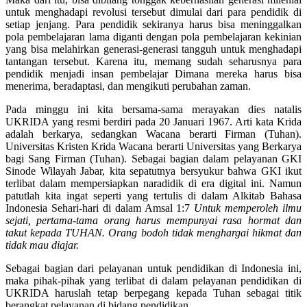
untuk menghadapi revolusi tersebut dimulai dari para pendidik di
setiap jenjang. Para pendidik sekiranya harus bisa meninggalkan
pola pembelajaran lama diganti dengan pola pembelajaran kekinian
yang bisa melahirkan generasi-generasi tangguh untuk menghadapi
tantangan tersebut. Karena itu, memang sudah seharusnya para
pendidik menjadi insan pembelajar Dimana mereka harus bisa
menerima, beradaptasi, dan mengikuti perubahan zaman.
Pada minggu ini kita bersama-sama merayakan dies natalis
UKRIDA yang resmi berdiri pada 20 Januari 1967. Arti kata Krida
adalah berkarya, sedangkan Wacana berarti Firman (Tuhan).
Universitas Kristen Krida Wacana berarti Universitas yang Berkarya
bagi Sang Firman (Tuhan). Sebagai bagian dalam pelayanan GKI
Sinode Wilayah Jabar, kita sepatutnya bersyukur bahwa GKI ikut
terlibat dalam mempersiapkan naradidik di era digital ini. Namun
patutlah kita ingat seperti yang tertulis di dalam Alkitab Bahasa
Indonesia Sehari-hari di dalam Amsal 1:7
Untuk memperoleh ilmu
sejati, pertama-tama orang harus mempunyai rasa hormat dan
takut kepada TUHAN. Orang bodoh tidak menghargai hikmat dan
tidak mau diajar.
Sebagai bagian dari pelayanan untuk pendidikan di Indonesia ini,
maka pihak-pihak yang terlibat di dalam pelayanan pendidikan di
UKRIDA haruslah tetap berpegang kepada Tuhan sebagai titik
berangkat pelayanan di bidang pendidikan.