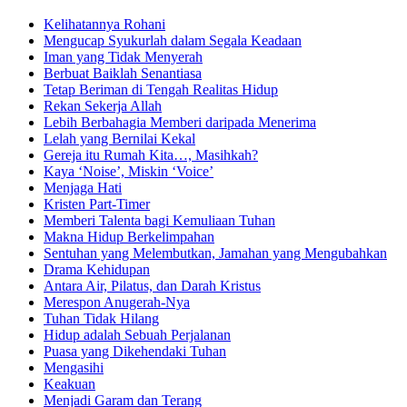
Kelihatannya Rohani
Mengucap Syukurlah dalam Segala Keadaan
Iman yang Tidak Menyerah
Berbuat Baiklah Senantiasa
Tetap Beriman di Tengah Realitas Hidup
Rekan Sekerja Allah
Lebih Berbahagia Memberi daripada Menerima
Lelah yang Bernilai Kekal
Gereja itu Rumah Kita…, Masihkah?
Kaya ‘Noise’, Miskin ‘Voice’
Menjaga Hati
Kristen Part-Timer
Memberi Talenta bagi Kemuliaan Tuhan
Makna Hidup Berkelimpahan
Sentuhan yang Melembutkan, Jamahan yang Mengubahkan
Drama Kehidupan
Antara Air, Pilatus, dan Darah Kristus
Merespon Anugerah-Nya
Tuhan Tidak Hilang
Hidup adalah Sebuah Perjalanan
Puasa yang Dikehendaki Tuhan
Mengasihi
Keakuan
Menjadi Garam dan Terang