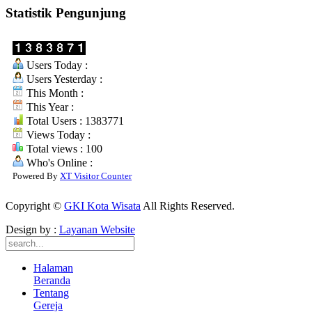
Statistik Pengunjung
Users Today :
Users Yesterday :
This Month :
This Year :
Total Users : 1383771
Views Today :
Total views : 100
Who's Online :
Powered By
XT Visitor Counter
Copyright ©
GKI Kota Wisata
All Rights Reserved.
Design by :
Layanan Website
Halaman
Beranda
Tentang
Gereja