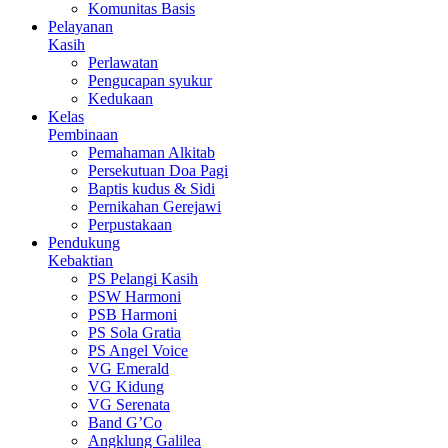
Komunitas Basis
Pelayanan
Kasih
Perlawatan
Pengucapan syukur
Kedukaan
Kelas
Pembinaan
Pemahaman Alkitab
Persekutuan Doa Pagi
Baptis kudus & Sidi
Pernikahan Gerejawi
Perpustakaan
Pendukung
Kebaktian
PS Pelangi Kasih
PSW Harmoni
PSB Harmoni
PS Sola Gratia
PS Angel Voice
VG Emerald
VG Kidung
VG Serenata
Band G’Co
Angklung Galilea