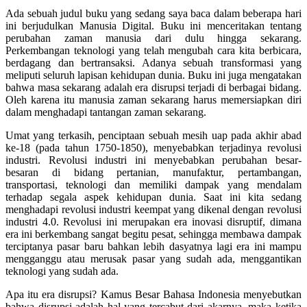
Ada sebuah judul buku yang sedang saya baca dalam beberapa hari
ini berjudulkan Manusia Digital. Buku ini menceritakan tentang
perubahan zaman manusia dari dulu hingga sekarang.
Perkembangan teknologi yang telah mengubah cara kita berbicara,
berdagang dan bertransaksi. Adanya sebuah transformasi yang
meliputi seluruh lapisan kehidupan dunia. Buku ini juga mengatakan
bahwa masa sekarang adalah era disrupsi terjadi di berbagai bidang.
Oleh karena itu manusia zaman sekarang harus memersiapkan diri
dalam menghadapi tantangan zaman sekarang.
Umat yang terkasih, penciptaan sebuah mesih uap pada akhir abad
ke-18 (pada tahun 1750-1850), menyebabkan terjadinya revolusi
industri. Revolusi industri ini menyebabkan perubahan besar-
besaran di bidang pertanian, manufaktur, pertambangan,
transportasi, teknologi dan memiliki dampak yang mendalam
terhadap segala aspek kehidupan dunia. Saat ini kita sedang
menghadapi revolusi industri keempat yang dikenal dengan revolusi
industri 4.0. Revolusi ini merupakan era inovasi disruptif, dimana
era ini berkembang sangat begitu pesat, sehingga membawa dampak
terciptanya pasar baru bahkan lebih dasyatnya lagi era ini mampu
mengganggu atau merusak pasar yang sudah ada, menggantikan
teknologi yang sudah ada.
Apa itu era disrupsi? Kamus Besar Bahasa Indonesia menyebutkan
bahwa disrupsi adalah hal yang tercabut dari akarnya, maka ketika