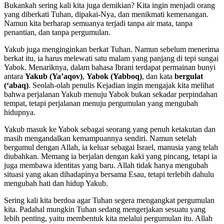
Bukankah sering kali kita juga demikian? Kita ingin menjadi orang
yang diberkati Tuhan, dipakai-Nya, dan menikmati kemenangan.
Namun kita berharap semuanya terjadi tanpa air mata, tanpa
penantian, dan tanpa pergumulan.
Yakub juga menginginkan berkat Tuhan. Namun sebelum menerima
berkat itu, ia harus melewati satu malam yang panjang di tepi sungai
Yabok. Menariknya, dalam bahasa Ibrani terdapat permainan bunyi
antara
Yakub (Ya’aqov)
,
Yabok (Yabboq)
, dan kata
bergulat
(‘abaq)
. Seolah-olah penulis Kejadian ingin mengajak kita melihat
bahwa perjalanan Yakub menuju Yabok bukan sekadar perpindahan
tempat, tetapi perjalanan menuju pergumulan yang mengubah
hidupnya.
Yakub masuk ke Yabok sebagai seorang yang penuh ketakutan dan
masih mengandalkan kemampuannya sendiri. Namun setelah
bergumul dengan Allah, ia keluar sebagai Israel, manusia yang telah
diubahkan. Memang ia berjalan dengan kaki yang pincang, tetapi ia
juga membawa identitas yang baru. Allah tidak hanya mengubah
situasi yang akan dihadapinya bersama Esau, tetapi terlebih dahulu
mengubah hati dan hidup Yakub.
Sering kali kita berdoa agar Tuhan segera mengangkat pergumulan
kita. Padahal mungkin Tuhan sedang mengerjakan sesuatu yang
lebih penting, yaitu membentuk kita melalui pergumulan itu. Allah