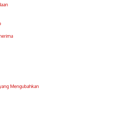
daan
p
nerima
 yang Mengubahkan