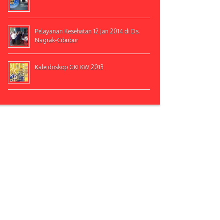
Pelayanan Kesehatan 12 Jan 2014 di Ds.
Nagrak-Cibubur
Kaleidoskop GKI KW 2013