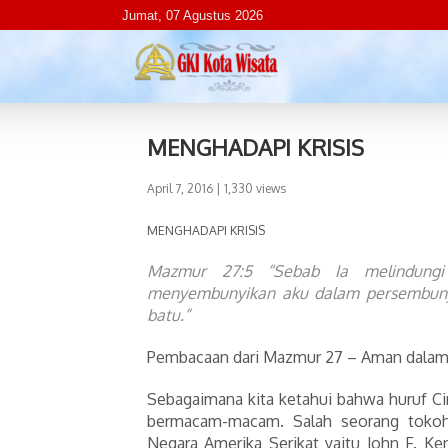
Jumat, 07 Agustus 2026
MENGHADAPI KRISIS
April 7, 2016
| 1,330 views
MENGHADAPI KRISIS
Mazmur 27:5 “Sebab Ia melindung
menyembunyikan aku dalam persembuny
batu.”
Pembacaan dari Mazmur 27 – Aman dalam 
Sebagaimana kita ketahui bahwa huruf Cin
bermacam-macam. Salah seorang toko
Negara Amerika Serikat yaitu John F. K