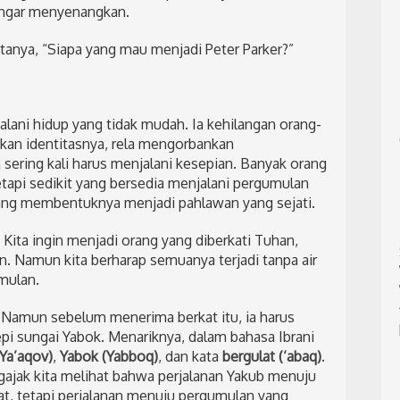
engar menyenangkan.
anya, “Siapa yang mau menjadi Peter Parker?”
alani hidup yang tidak mudah. Ia kehilangan orang-
akan identitasnya, rela mengorbankan
sering kali harus menjalani kesepian. Banyak orang
api sedikit yang bersedia menjalani pergumulan
 yang membentuknya menjadi pahlawan yang sejati.
 Kita ingin menjadi orang yang diberkati Tuhan,
. Namun kita berharap semuanya terjadi tanpa air
mulan.
 Namun sebelum menerima berkat itu, ia harus
pi sungai Yabok. Menariknya, dalam bahasa Ibrani
Ya’aqov)
,
Yabok (Yabboq)
, dan kata
bergulat (‘abaq)
.
gajak kita melihat bahwa perjalanan Yakub menuju
t, tetapi perjalanan menuju pergumulan yang