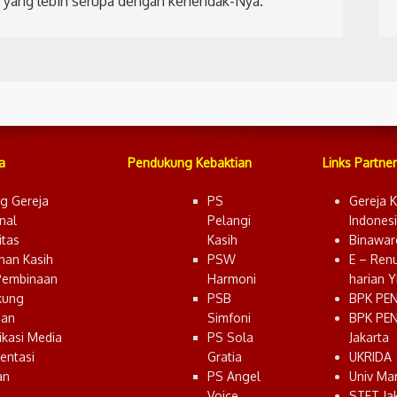
 yang lebih serupa dengan kehendak-Nya.
a
Pendukung Kebaktian
Links Partner
g Gereja
PS
Gereja K
nal
Pelangi
Indones
tas
Kasih
Binawar
nan Kasih
PSW
E – Ren
Pembinaan
Harmoni
harian 
kung
PSB
BPK PE
ian
Simfoni
BPK PE
kasi Media
PS Sola
Jakarta
entasi
Gratia
UKRIDA
an
PS Angel
Univ Ma
Voice
STFT Ja