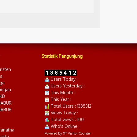
Statistik Pengunjung
risten
ia
Users Today :
ga
Users Yesterday :
ungan
This Month :
YKB
This Year :
NABUR
Total Users : 1385312
NABUR
Views Today :
Total views : 100
Who's Online :
ranatha
Powered By
XT Visitor Counter
karta