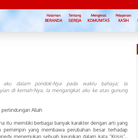
Halaman
Tentang
Mengenal
Pelayanan
BERANDA
GEREJA
KOMUNITAS
KASIH
i aku dalam pondok-Nya pada waktu bahaya; Ia
ian di kemah-Nya, Ia mengangkat aku ke atas gunung
perlindungan Allah
a itu memiliki berbagai banyak karakter dengan arti yang
h pemimpin yang membawa perubahan besar terhadap
ennedy menemukan sebuah keunikan dalam kata “Krisis”..