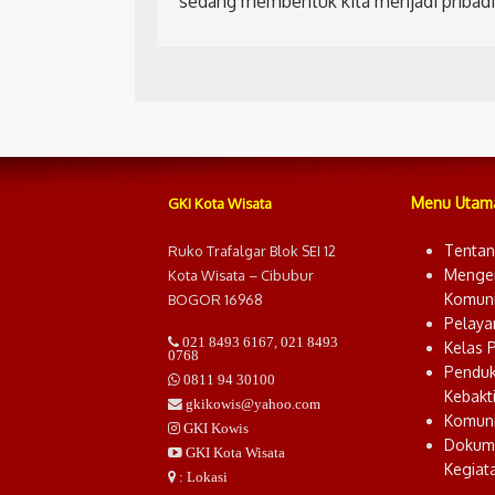
sedang membentuk kita menjadi pribadi
Menu Utam
GKI Kota Wisata
Tentan
Ruko Trafalgar Blok SEI 12
Menge
Kota Wisata – Cibubur
Komuni
BOGOR 16968
Pelaya
021 8493 6167
,
021 8493
Kelas 
0768
Pendu
0811 94 30100
Kebakt
gkikowis@yahoo.com
Komuni
GKI Kowis
Dokum
GKI Kota Wisata
Kegiat
: Lokasi