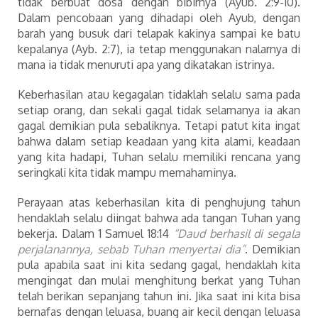
tidak berbuat dosa dengan bibirnya (Ayub. 2:9-10).
Dalam pencobaan yang dihadapi oleh Ayub, dengan
barah yang busuk dari telapak kakinya sampai ke batu
kepalanya (Ayb. 2:7), ia tetap menggunakan nalarnya di
mana ia tidak menuruti apa yang dikatakan istrinya.
Keberhasilan atau kegagalan tidaklah selalu sama pada
setiap orang, dan sekali gagal tidak selamanya ia akan
gagal demikian pula sebaliknya. Tetapi patut kita ingat
bahwa dalam setiap keadaan yang kita alami, keadaan
yang kita hadapi, Tuhan selalu memiliki rencana yang
seringkali kita tidak mampu memahaminya.
Perayaan atas keberhasilan kita di penghujung tahun
hendaklah selalu diingat bahwa ada tangan Tuhan yang
bekerja. Dalam 1 Samuel 18:14
“Daud berhasil di segala
perjalanannya, sebab Tuhan menyertai dia”
. Demikian
pula apabila saat ini kita sedang gagal, hendaklah kita
mengingat dan mulai menghitung berkat yang Tuhan
telah berikan sepanjang tahun ini. Jika saat ini kita bisa
bernafas dengan leluasa, buang air kecil dengan leluasa