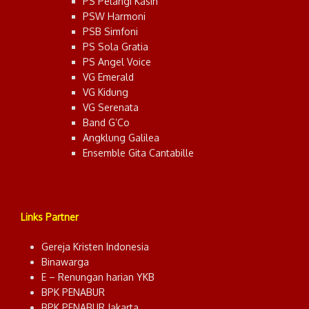
PS Pelangi Kasih
PSW Harmoni
PSB Simfoni
PS Sola Gratia
PS Angel Voice
VG Emerald
VG Kidung
VG Serenata
Band G’Co
Angklung Galilea
Ensemble Gita Cantabille
Links Partner
Gereja Kristen Indonesia
Binawarga
E – Renungan harian YKB
BPK PENABUR
BPK PENABUR Jakarta