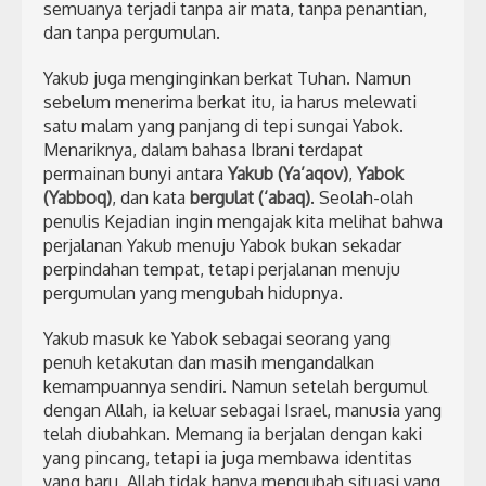
semuanya terjadi tanpa air mata, tanpa penantian,
dan tanpa pergumulan.
Yakub juga menginginkan berkat Tuhan. Namun
sebelum menerima berkat itu, ia harus melewati
satu malam yang panjang di tepi sungai Yabok.
Menariknya, dalam bahasa Ibrani terdapat
permainan bunyi antara
Yakub (Ya’aqov)
,
Yabok
(Yabboq)
, dan kata
bergulat (‘abaq)
. Seolah-olah
penulis Kejadian ingin mengajak kita melihat bahwa
perjalanan Yakub menuju Yabok bukan sekadar
perpindahan tempat, tetapi perjalanan menuju
pergumulan yang mengubah hidupnya.
Yakub masuk ke Yabok sebagai seorang yang
penuh ketakutan dan masih mengandalkan
kemampuannya sendiri. Namun setelah bergumul
dengan Allah, ia keluar sebagai Israel, manusia yang
telah diubahkan. Memang ia berjalan dengan kaki
yang pincang, tetapi ia juga membawa identitas
yang baru. Allah tidak hanya mengubah situasi yang