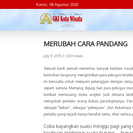
Kamis, 06 Agustus 2026
MERUBAH CARA PANDANG
July 9, 2015
| 1,001 views
Sebuah bank pernah menerima banyak keluhan nas
kemudian langsung mengirimkan para petugas tersebut k
ini berusaha untuk melayani pelanggan dengan senyu
seperti semula. Memang dipagi hari para petugas masi
kembali memasang muka angker. Jadi dimana letak
mengubah perilaku orang bukan paradigmanya. Par
sebagai “beban”, sebagai “pekerjaan”, dan bukannya
perilaku yang terjadi hanya bersifat semu. Akar semua
Coba bayangkan suatu minggu pagi yang ce
kejahuan terdengar suara burung – burung