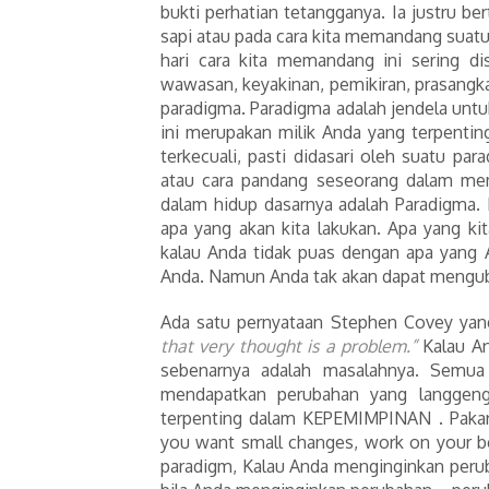
bukti perhatian tetangganya. Ia justru be
sapi atau pada cara kita memandang suatu
hari cara kita memandang ini sering dis
wawasan, keyakinan, pemikiran, prasangka
paradigma. Paradigma adalah jendela unt
ini merupakan milik Anda yang terpenti
terkecuali, pasti didasari oleh suatu para
atau cara pandang seseorang dalam me
dalam hidup dasarnya adalah Paradigma.
apa yang akan kita lakukan. Apa yang ki
kalau Anda tidak puas dengan apa yang 
Anda. Namun Anda tak akan dapat mengu
Ada satu pernyataan Stephen Covey yang
that very thought is a problem.”
Kalau An
sebenarnya adalah masalahnya. Semua p
mendapatkan perubahan yang langgen
terpenting dalam KEPEMIMPINAN . Pakar
you want small changes, work on your b
paradigm, Kalau Anda menginginkan peruba