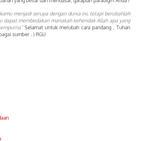
bahan yang besar dan mendasar, garaplah paradigm Anda !
h kamu menjadi serupa dengan dunia ini, tetapi berubahlah
u dapat membedakan manakah kehendak Allah apa yang
 sempurna”
Selamat untuk merubah cara pandang , Tuhan
bagai sumber . ) RGU
daan
p