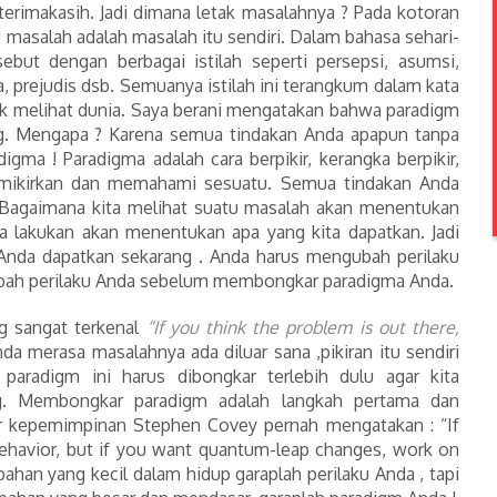
rterimakasih. Jadi dimana letak masalahnya ? Pada kotoran
 masalah adalah masalah itu sendiri. Dalam bahasa sehari-
ebut dengan berbagai istilah seperti persepsi, asumsi,
, prejudis dsb. Semuanya istilah ini terangkum dalam kata
uk melihat dunia. Saya berani mengatakan bahwa paradigm
ng. Mengapa ? Karena semua tindakan Anda apapun tanpa
digma ! Paradigma adalah cara berpikir, kerangka berpikir,
mikirkan dan memahami sesuatu. Semua tindakan Anda
 Bagaimana kita melihat suatu masalah akan menentukan
ta lakukan akan menentukan apa yang kita dapatkan. Jadi
Anda dapatkan sekarang . Anda harus mengubah perilaku
bah perilaku Anda sebelum membongkar paradigma Anda.
 sangat terkenal
“If you think the problem is out there,
da merasa masalahnya ada diluar sana ,pikiran itu sendiri
aradigm ini harus dibongkar terlebih dulu agar kita
g. Membongkar paradigm adalah langkah pertama dan
 kepemimpinan Stephen Covey pernah mengatakan : “If
ehavior, but if you want quantum-leap changes, work on
han yang kecil dalam hidup garaplah perilaku Anda , tapi