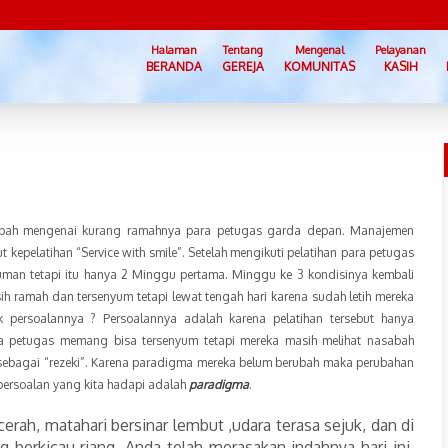
Halaman
Tentang
Mengenal
Pelayanan
BERANDA
GEREJA
KOMUNITAS
KASIH
abah mengenai kurang ramahnya para petugas garda depan. Manajemen
epelatihan “Service with smile”. Setelah mengikuti pelatihan para petugas
man tetapi itu hanya 2 Minggu pertama. Minggu ke 3 kondisinya kembali
h ramah dan tersenyum tetapi lewat tengah hari karena sudah letih mereka
 persoalannya ? Persoalannya adalah karena pelatihan tersebut hanya
a petugas memang bisa tersenyum tetapi mereka masih melihat nasabah
 sebagai “rezeki”. Karena paradigma mereka belum berubah maka perubahan
 persoalan yang kita hadapi adalah
paradigma
.
rah, matahari bersinar lembut ,udara terasa sejuk, dan di
 berkicau riang. Anda telah merasakan indahnya hari ini,