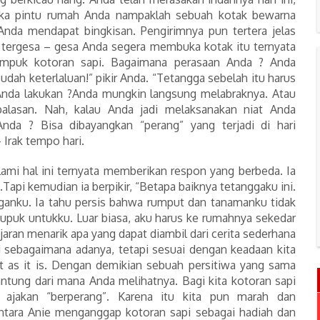
uka pintu rumah Anda nampaklah sebuah kotak bewarna
 Anda mendapat bingkisan. Pengirimnya pun tertera jelas
 tergesa – gesa Anda segera membuka kotak itu ternyata
umpuk kotoran sapi. Bagaimana perasaan Anda ? Anda
udah keterlaluan!” pikir Anda. “Tetangga sebelah itu harus
n Anda lakukan ?Anda mungkin langsung melabraknya. Atau
alasan. Nah, kalau Anda jadi melaksanakan niat Anda
nda ? Bisa dibayangkan “perang” yang terjadi di hari
 Irak tempo hari.
i hal ini ternyata memberikan respon yang berbeda. Ia
Tapi kemudian ia berpikir, “Betapa baiknya tetanggaku ini.
ganku. Ia tahu persis bahwa rumput dan tanamanku tidak
 pupuk untukku. Luar biasa, aku harus ke rumahnya sekedar
jaran menarik apa yang dapat diambil dari cerita sederhana
ini sebagaimana adanya, tetapi sesuai dengan keadaan kita
t as it is. Dengan demikian sebuah persitiwa yang sama
antung dari mana Anda melihatnya. Bagi kita kotoran sapi
 ajakan “berperang”. Karena itu kita pun marah dan
tara Anie menganggap kotoran sapi sebagai hadiah dan