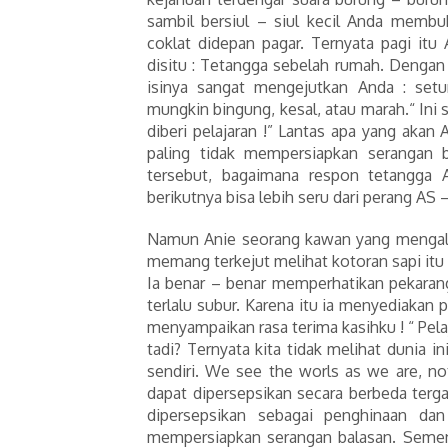
sambil bersiul – siul kecil Anda memb
coklat didepan pagar. Ternyata pagi itu
disitu : Tetangga sebelah rumah. Dengan
isinya sangat mengejutkan Anda : set
mungkin bingung, kesal, atau marah.“ Ini s
diberi pelajaran !” Lantas apa yang aka
paling tidak mempersiapkan serangan b
tersebut, bagaimana respon tetangga A
berikutnya bisa lebih seru dari perang AS –
Namun Anie seorang kawan yang mengalam
memang terkejut melihat kotoran sapi itu .
Ia benar – benar memperhatikan pekaran
terlalu subur. Karena itu ia menyediakan
menyampaikan rasa terima kasihku ! “ Pela
tadi? Ternyata kita tidak melihat dunia 
sendiri. We see the worls as we are, no
dapat dipersepsikan secara berbeda terg
dipersepsikan sebagai penghinaan dan
mempersiapkan serangan balasan. Semen