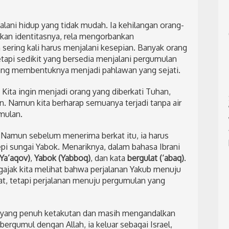
alani hidup yang tidak mudah. Ia kehilangan orang-
akan identitasnya, rela mengorbankan
sering kali harus menjalani kesepian. Banyak orang
api sedikit yang bersedia menjalani pergumulan
 yang membentuknya menjadi pahlawan yang sejati.
 Kita ingin menjadi orang yang diberkati Tuhan,
. Namun kita berharap semuanya terjadi tanpa air
mulan.
 Namun sebelum menerima berkat itu, ia harus
pi sungai Yabok. Menariknya, dalam bahasa Ibrani
Ya’aqov)
,
Yabok (Yabboq)
, dan kata
bergulat (‘abaq)
.
gajak kita melihat bahwa perjalanan Yakub menuju
t, tetapi perjalanan menuju pergumulan yang
 yang penuh ketakutan dan masih mengandalkan
rgumul dengan Allah, ia keluar sebagai Israel,