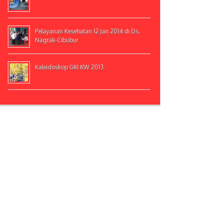
Pelayanan Kesehatan 12 Jan 2014 di Ds.
Nagrak-Cibubur
Kaleidoskop GKI KW 2013