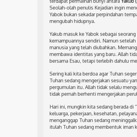
terdapat permainan bunyi antara
Yakub (
Seolah-olah penulis Kejadian ingin men
Yabok bukan sekadar perpindahan tempa
mengubah hidupnya.
Yakub masuk ke Yabok sebagai seorang
kemampuannya sendiri. Namun setelah be
manusia yang telah diubahkan. Memang ia
membawa identitas yang baru. Allah tid
bersama Esau, tetapi terlebih dahulu m
Sering kali kita berdoa agar Tuhan seg
Tuhan sedang mengerjakan sesuatu yang
pergumulan itu. Allah tidak selalu meng
tidak pernah berhenti mengerjakan perub
Hari ini, mungkin kita sedang berada d
keluarga, pekerjaan, kesehatan, pelayan
menganggap Tuhan sedang meninggalkan 
itulah Tuhan sedang membentuk iman ki