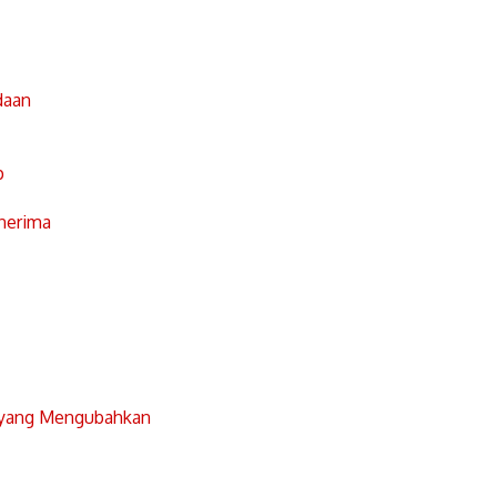
daan
p
nerima
 yang Mengubahkan