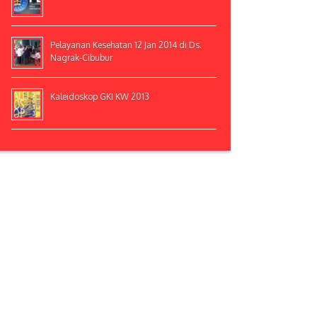
Pelayanan Kesehatan 12 Jan 2014 di Ds.
Nagrak-Cibubur
Kaleidoskop GKI KW 2013