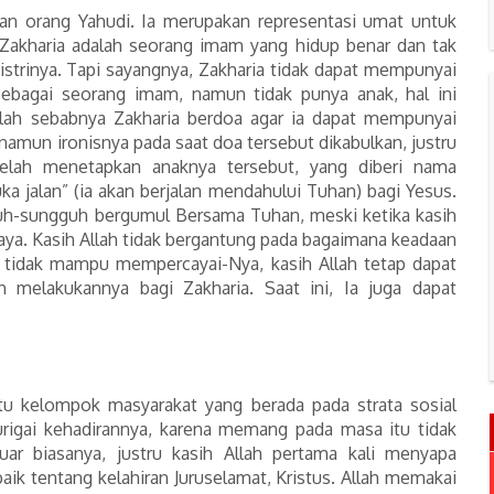
an orang Yahudi. Ia merupakan representasi umat untuk
Zakharia adalah seorang imam yang hidup benar dan tak
 istrinya. Tapi sayangnya, Zakharia tidak dapat mempunyai
 Sebagai seorang imam, namun tidak punya anak, hal ini
ulah sebabnya Zakharia berdoa agar ia dapat mempunyai
 namun ironisnya pada saat doa tersebut dikabulkan, justru
 telah menetapkan anaknya tersebut, yang diberi nama
ka jalan” (ia akan berjalan mendahului Tuhan) bagi Yesus.
uh-sungguh bergumul Bersama Tuhan, meski ketika kasih
rcaya. Kasih Allah tidak bergantung pada bagaimana keadaan
tik tidak mampu mempercayai-Nya, kasih Allah tetap dapat
 melakukannya bagi Zakharia. Saat ini, Ia juga dapat
tu kelompok masyarakat yang berada pada strata sosial
urigai kehadirannya, karena memang pada masa itu tidak
ar biasanya, justru kasih Allah pertama kali menyapa
ik tentang kelahiran Juruselamat, Kristus. Allah memakai