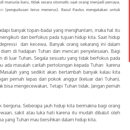
 manusia baru, tidak secara otomatis saat orang menjadi percaya.
on
(pengudusan terus menerus). Rasul Paulus mengatakan untuk
adapi banyak topan-badai yang menghantam, maka hal itu
engikuti dan berfokus pada tujuan hidup kita. Saat hidup
, depressi dan kecewa. Banyak orang sekarang ini dalam
 diam di hadapan Tuhan dan mencari penyelesaian. Bagi
in di luar Tuhan. Segala sesuatu yang tidak berfokus pada
lau ada masalah carilah pertolongan kepada Tuhan karena
Masalah yang sedikit akan bertambah banyak kalau kita
ngan pernah lepas dari pokok anggur (keluar dari Tuhan).
nak bisa mengecewakan. Tetapi Tuhan tidak. Jangan pernah
ak berguna. Seberapa jauh hidup kita bermakna bagi orang
ewaan, sakit atau luka hati karena itu mudah dibalut oleh
pa yang Tuhan mau bersihkan dalam hidup kita.