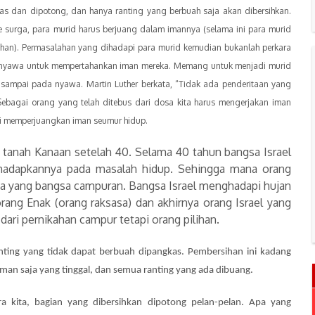
s dan dipotong, dan hanya ranting yang berbuah saja akan dibersihkan.
surga, para murid harus berjuang dalam imannya (selama ini para murid
an). Permasalahan yang dihadapi para murid kemudian bukanlah perkara
 nyawa untuk mempertahankan iman mereka. Memang untuk menjadi murid
 sampai pada nyawa. Martin Luther berkata, “Tidak ada penderitaan yang
bagai orang yang telah ditebus dari dosa kita harus mengerjakan iman
rti memperjuangkan iman seumur hidup.
tanah Kanaan setelah 40. Selama 40 tahun bangsa Israel
hadapkannya pada masalah hidup. Sehingga mana orang
ana yang bangsa campuran. Bangsa Israel menghadapi hujan
 orang Enak (orang raksasa) dan akhirnya orang Israel yang
ari pernikahan campur tetapi orang pilihan.
nting yang tidak dapat berbuah dipangkas. Pembersihan ini kadang
man saja yang tinggal, dan semua ranting yang ada dibuang.
 kita, bagian yang dibersihkan dipotong pelan-pelan. Apa yang