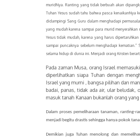
muridNya. Ranting yang tidak berbuah akan dipangka
Tuhan Yesus sudah tahu bahwa pasca kenaikanNya ke 
didampingi Sang Guru dalam menghadapi permasalah
yang mudah karena sampai para murid menyerahkan
Yesus tidak mudah, karena yang harus dipertaruhkan
sampai puncaknya sebelum menghadapi kematian.” Se
selama hidup di dunia ini. Menjadi orang Kristen bera
Pada zaman Musa, orang Israel memasuki 
diperlihatkan siapa Tuhan dengan meng
Israel yang murni , bangsa pilihan dan m
badai, panas, tidak ada air, ular beludak,
masuk tanah Kanaan bukanlah orang yang d
Dalam proses pemeliharaan tanaman, ranting-ra
menjadi begitu drastis sehingga hanya pokok tana
Demikian juga Tuhan menolong dan memelihara