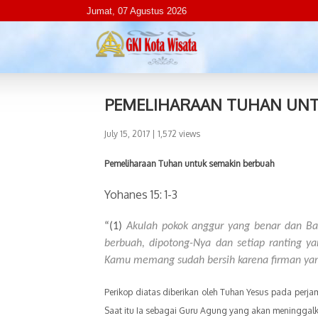
Jumat, 07 Agustus 2026
PEMELIHARAAN TUHAN UNT
July 15, 2017
| 1,572 views
Pemeliharaan Tuhan untuk se
makin berbuah
Yohanes 15: 1-3
“(1)
Akulah pokok anggur yang benar dan Bap
berbuah, dipotong-Nya dan setiap ranting ya
Kamu memang sudah bersih karena firman ya
Perikop diatas diberikan oleh Tuhan Yesus pada perj
Saat itu Ia sebagai Guru Agung yang akan meninggal