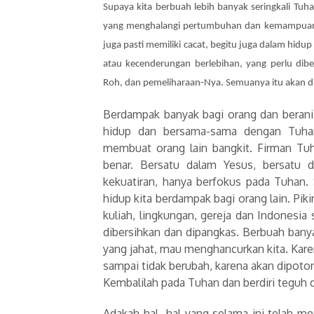
Supaya kita berbuah lebih banyak seringkali Tuh
yang menghalangi pertumbuhan dan kemampuan ki
juga pasti memiliki cacat, begitu juga dalam hidu
atau kecenderungan berlebihan, yang perlu diber
Roh, dan pemeliharaan-Nya. Semuanya itu akan di
Berdampak banyak bagi orang dan berani 
hidup dan bersama-sama dengan Tuha
membuat orang lain bangkit. Firman Tu
benar. Bersatu dalam Yesus, bersatu d
kekuatiran, hanya berfokus pada Tuhan. 
hidup kita berdampak bagi orang lain. Pik
kuliah, lingkungan, gereja dan Indonesia 
dibersihkan dan dipangkas. Berbuah bany
yang jahat, mau menghancurkan kita. Kare
sampai tidak berubah, karena akan dipotong
Kembalilah pada Tuhan dan berdiri teguh 
Adakah hal- hal yang selama ini telah me