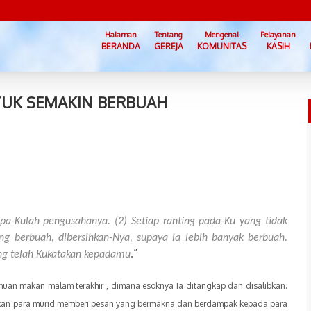
Halaman
Tentang
Mengenal
Pelayanan
BERANDA
GEREJA
KOMUNITAS
KASIH
UK SEMAKIN BERBUAH
a-Kulah pengusahanya. (2) Setiap ranting pada-Ku yang tidak
ng berbuah, dibersihkan-Nya, supaya ia lebih banyak berbuah.
”
ng telah Kukatakan kepadamu
.
amuan makan malam terakhir , dimana esoknya Ia ditangkap dan disalibkan.
kan para murid memberi
pesan yang bermakna dan berdampak kepada para