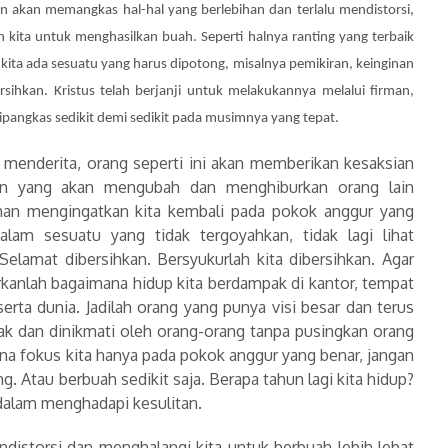
an akan memangkas hal-hal yang berlebihan dan terlalu mendistorsi,
ta untuk menghasilkan buah. Seperti halnya ranting yang terbaik
p kita ada sesuatu yang harus dipotong, misalnya pemikiran, keinginan
sihkan. Kristus telah berjanji untuk melakukannya melalui firman,
pangkas sedikit demi sedikit pada musimnya yang tepat.
menderita, orang seperti ini akan memberikan kesaksian
n yang akan mengubah dan menghiburkan orang lain
han mengingatkan kita kembali pada pokok anggur yang
alam sesuatu yang tidak tergoyahkan, tidak lagi lihat
Selamat dibersihkan. Bersyukurlah kita dibersihkan. Agar
irkanlah bagaimana hidup kita berdampak di kantor, tempat
serta dunia. Jadilah orang yang punya visi besar dan terus
ak dan dinikmati oleh orang-orang tanpa pusingkan orang
na fokus kita hanya pada pokok anggur yang benar, jangan
. Atau berbuah sedikit saja. Berapa tahun lagi kita hidup?
dalam menghadapi kesulitan.
ndistorsi dan menghalangi kita untuk berbuah lebih lebat