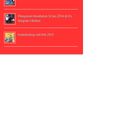
Pelayanan Kesehatan 12 Jan 2014 di Ds.
Nagrak-Cibubur
Kaleidoskop GKI KW 2013