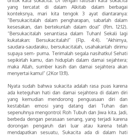
untuk kata sukacita. Di tengah ratusan kata sukacita
yang tercatat di dalam Alkitab dalam berbagai
konteksnya, mari kita tengok 3 ayat diantaranya:
“Bersukacitalah dalam pengharapan, sabarlah dalam
kesesakan, dan bertekunlah dalam doa!” (Rm. 12:12).
“Bersukacitalah senantiasa dalam Tuhan! Sekali lagi
kukatakan: Bersukacitalah!” (Flp. 4:4). “Akhirnya,
saudara-saudaraku, bersukacitalah, usahakanlah dirimu
supaya sem- purna. Terimalah segala nasihatku! Sehati
sepikirlah kamu, dan hiduplah dalam damai sejahtera;
maka Allah, sumber kasih dan damai sejahtera akan
menyertai kamu!” (2Kor 13:11).
Nyata sudah bahwa sukacita adalah rasa puas karena
ada keteguhan hati dan damai sejahtera di dalam diri
yang kemudian mendorong penguasaan diri dan
kestabilan emosi yang datang dari Tuhan dan
sepenuhnya mengontrol Roh Tubuh dan Jiwa kita. Jadi,
berbeda dengan perasaan senang, yang terjadi karena
dorongan pengaruh dari luar atau karena telah
mendapatkan sesuatu, Sukacita ada di dalam hati