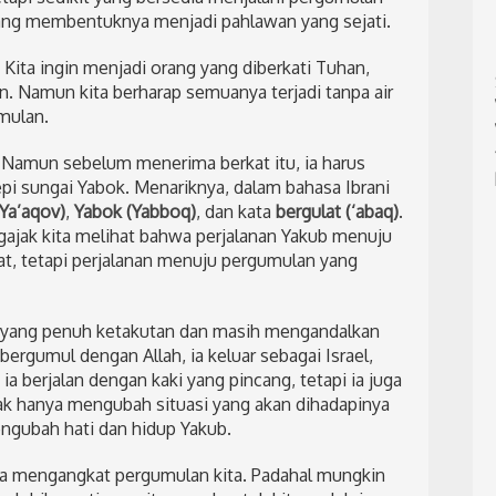
 yang membentuknya menjadi pahlawan yang sejati.
 Kita ingin menjadi orang yang diberkati Tuhan,
. Namun kita berharap semuanya terjadi tanpa air
mulan.
 Namun sebelum menerima berkat itu, ia harus
pi sungai Yabok. Menariknya, dalam bahasa Ibrani
Ya’aqov)
,
Yabok (Yabboq)
, dan kata
bergulat (‘abaq)
.
gajak kita melihat bahwa perjalanan Yakub menuju
t, tetapi perjalanan menuju pergumulan yang
 yang penuh ketakutan dan masih mengandalkan
rgumul dengan Allah, ia keluar sebagai Israel,
 berjalan dengan kaki yang pincang, tetapi ia juga
ak hanya mengubah situasi yang akan dihadapinya
engubah hati dan hidup Yakub.
era mengangkat pergumulan kita. Padahal mungkin