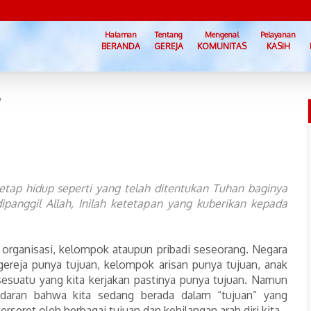
Halaman
Tentang
Mengenal
Pelayanan
BERANDA
GEREJA
KOMUNITAS
KASIH
?
tetap hidup seperti yang telah ditentukan Tuhan baginya
panggil Allah, Inilah ketetapan yang kuberikan kepada
 organisasi, kelompok ataupun pribadi seseorang. Negara
gereja punya tujuan, kelompok arisan punya tujuan, anak
esuatu yang kita kerjakan pastinya punya tujuan. Namun
daran bahwa kita sedang berada dalam “tujuan” yang
rseret oleh berbagai tujuan dan kehilangan arah diri kita.