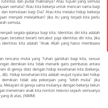
 rutinitas dan pudar maknanya? Atau tujuan yang semula
yaan semata? Atau kita bekerja untuk mencari nama bagi
t dan kemuliaan bagi Dia? Atau kita melalui hidup bekerja
aan menjadi melelahkan? Jika itu yang terjadi kita perlu
arah semula.
njadi segala-galanya bagi kita. Identitas diri kita adalah
rjaan tersebut berarti tercabut juga identitas diri kita. Jika
hwa identitas kita adalah “Anak Allah yang harus membawa
an rencana mulia yang Tuhan gariskan bagi kita, sesuai
engan demikian kita tidak menarik garis pembatas antara
ani di gereja dsb) dengan hidup keseharian kita (bekerja,
dll). Hidup keseharian kita adalah wujud nyata dari hidup
 demikian tidak ada pekerjaan yang “lebih mulia” jika
. Melayani di gereja sama mulianya dengan bekerja tekun
ngan menemani anak kita nonton televisi sejauh semuanya
i yang di atas. (NMM)