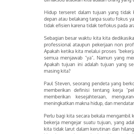
Hidup terseret dalam tujuan yang tidak ki
depan atau belakang tanpa suatu fokus ya
tidak efisien karena tidak terfokus pada ar
Sebagian besar waktu kita kita dedikasika
professional ataupun pekerjaan non profi
Apakah ketika kita melalui proses “bekerj
semua menjawab “ya”. Namun yang menjad
Apakah tujuan ini adalah tujuan yang s
masing kita?
Paul Steven, seorang pendeta yang berko
memberikan definisi tentang kerja “pek
memberikan kesejahteraan, mengura
meningkatkan makna hidup, dan mendatang
Perlu bagi kita secara bekala mengambil 
bekerja mengejar suatu tujuan, yang ada
kita tidak larut dalam kerutinan dan hilan