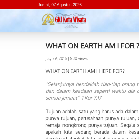
Jumat, 07 Agustus 2026
WHAT ON EARTH AM I FOR 
July 29, 2016
| 830 views
WHAT ON EARTH AM I HERE FOR?
“Selanjutnya hendaklah tiap-tiap orang 
dan dalam keadaan seperti waktu dia di
semua jemaat” 1 Kor 7:17
Tujuan adalah satu yang harus ada dalam
punya tujuan, perusahaan punya tujuan, 
remaja nongkrong punya tujuan. Segala s
apakah kita sedang berada dalam kesa
dimaksud ataukah kita adalah orang yang te