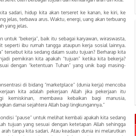
ta sadari, hidup kita akan terseret ke kanan, ke kiri, ke
ng jelas, terbawa arus. Waktu, energi, uang akan terbuang
ah yang jelas.
n untuk “bekerja”, baik itu sebagai karyawan, wiraswasta,
t seperti ibu rumah tangga ataupun kerja sosial lainnya.
a” tersebut kita sedang dalam suatu tujuan? Berharap kita
i pemikiran kita apakah “tujuan” ketika kita bekerja?
esuai dengan “ketentuan Tuhan” yang unik bagi masing-
nsentrasi di bidang “marketplace” (dunia kerja) mencoba
erjaan kita adalah pekerjaan Allah jika pekerjaan itu
ngi kemiskinan, membawa kebaikan bagi manusia,
kan damai sejahtera Allah bagi lingkungannya.”
kondisi “pause” untuk melihat kembali apakah kita sedang
lah tujuan yang sesuai dengan ketetapan Allah sehingga
g arah tanpa kita sadari. Atau keadaan dunia ini melarutkan