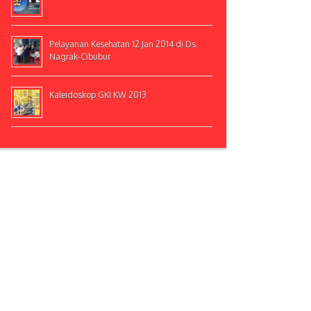
Pelayanan Kesehatan 12 Jan 2014 di Ds.
Nagrak-Cibubur
Kaleidoskop GKI KW 2013