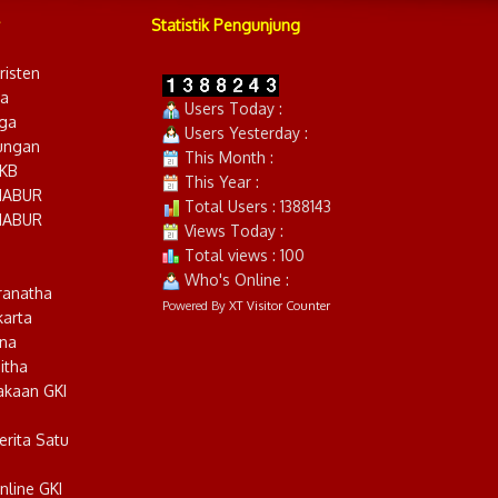
Statistik Pengunjung
risten
ia
Users Today :
ga
Users Yesterday :
ungan
This Month :
YKB
This Year :
NABUR
Total Users : 1388143
NABUR
Views Today :
Total views : 100
Who's Online :
ranatha
Powered By
XT Visitor Counter
karta
na
itha
akaan GKI
erita Satu
n
nline GKI