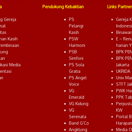
a
Pendukung Kebaktian
Links Partner
g Gereja
PS
Gereja K
nal
Pelangi
Indones
tas
Kasih
Binawar
nan Kasih
PSW
E – Ren
Pembinaan
Harmoni
harian 
kung
PSB
BPK PE
ian
Simfoni
BPK PE
kasi Media
PS Sola
Jakarta
entasi
Gratia
UKRIDA
an
PS Angel
Univ Ma
Voice
STFT Ja
VG
PWK Ha
Emerald
PPK Tab
VG Kidung
Perpust
VG
KW
Serenata
Portal B
Band G’Co
Harapa
Angklung
Media O