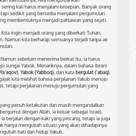
sering kali harus menjalani kesepian. Banyak orang
api sedikit yang bersedia menjalani pergumulan
 yang membentuknya menjadi pahlawan yang sejati.
 Kita ingin menjadi orang yang diberkati Tuhan,
. Namun kita berharap semuanya terjadi tanpa air
mulan.
 Namun sebelum menerima berkat itu, ia harus
pi sungai Yabok. Menariknya, dalam bahasa Ibrani
Ya’aqov)
,
Yabok (Yabboq)
, dan kata
bergulat (‘abaq)
.
gajak kita melihat bahwa perjalanan Yakub menuju
t, tetapi perjalanan menuju pergumulan yang
 yang penuh ketakutan dan masih mengandalkan
rgumul dengan Allah, ia keluar sebagai Israel,
 berjalan dengan kaki yang pincang, tetapi ia juga
ak hanya mengubah situasi yang akan dihadapinya
engubah hati dan hidup Yakub.