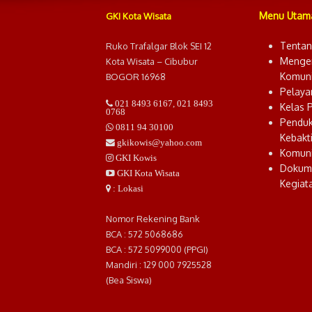
Menu Utam
GKI Kota Wisata
Tentan
Ruko Trafalgar Blok SEI 12
Menge
Kota Wisata – Cibubur
Komuni
BOGOR 16968
Pelaya
021 8493 6167
,
021 8493
Kelas 
0768
Pendu
0811 94 30100
Kebakt
gkikowis@yahoo.com
Komuni
GKI Kowis
Dokum
GKI Kota Wisata
Kegiat
: Lokasi
Nomor Rekening Bank
BCA : 572 5068686
BCA : 572 5099000 (PPGI)
Mandiri : 129 000 7925528
(Bea Siswa)