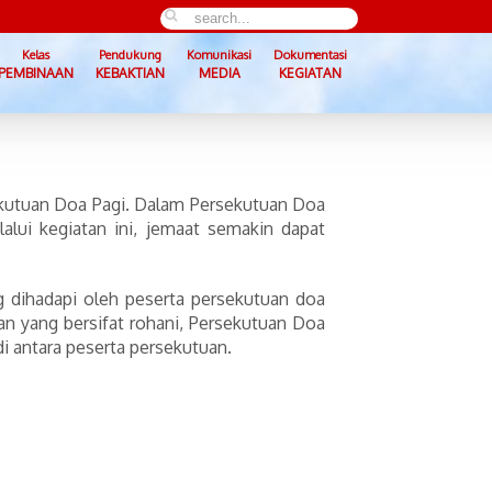
Kelas
Pendukung
Komunikasi
Dokumentasi
PEMBINAAN
KEBAKTIAN
MEDIA
KEGIATAN
kutuan Doa Pagi. Dalam Persekutuan Doa
alui kegiatan ini, jemaat semakin dapat
 dihadapi oleh peserta persekutuan doa
tan yang bersifat rohani, Persekutuan Doa
i antara peserta persekutuan.