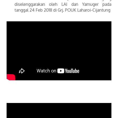
diselenggarakan oleh LAI dan Yamuger pada
tanggal 24 Feb 2018 di Grj. POUK Laharoi-Cijantung