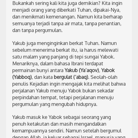
Bukankah sering kali kita juga demikian? Kita ingin
menjadi orang yang diberkati Tuhan, dipakai-Nya,
dan menikmati kemenangan. Namun kita berharap
semuanya terjadi tanpa air mata, tanpa penantian,
dan tanpa pergumulan.
Yakub juga menginginkan berkat Tuhan. Namun
sebelum menerima berkat itu, ia harus melewati
satu malam yang panjang di tepi sungai Yabok.
Menariknya, dalam bahasa Ibrani terdapat
permainan bunyi antara
Yakub (Ya’aqov)
,
Yabok
(Yabboq)
, dan kata
bergulat (‘abaq)
. Seolah-olah
penulis Kejadian ingin mengajak kita melihat bahwa
perjalanan Yakub menuju Yabok bukan sekadar
perpindahan tempat, tetapi perjalanan menuju
pergumulan yang mengubah hidupnya.
Yakub masuk ke Yabok sebagai seorang yang
penuh ketakutan dan masih mengandalkan
kemampuannya sendiri. Namun setelah bergumul
dengan Allah, ia keluar sebagai Israel, manusia yang