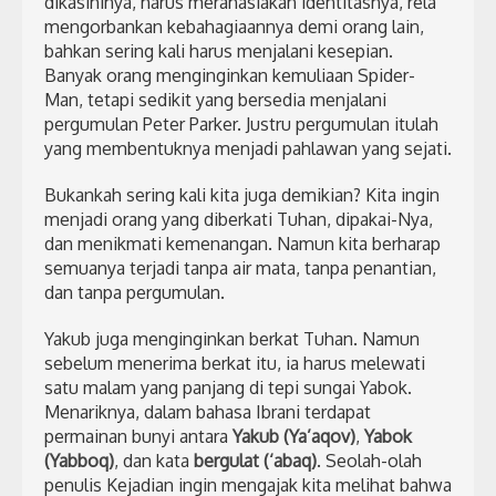
dikasihinya, harus merahasiakan identitasnya, rela
mengorbankan kebahagiaannya demi orang lain,
bahkan sering kali harus menjalani kesepian.
Banyak orang menginginkan kemuliaan Spider-
Man, tetapi sedikit yang bersedia menjalani
pergumulan Peter Parker. Justru pergumulan itulah
yang membentuknya menjadi pahlawan yang sejati.
Bukankah sering kali kita juga demikian? Kita ingin
menjadi orang yang diberkati Tuhan, dipakai-Nya,
dan menikmati kemenangan. Namun kita berharap
semuanya terjadi tanpa air mata, tanpa penantian,
dan tanpa pergumulan.
Yakub juga menginginkan berkat Tuhan. Namun
sebelum menerima berkat itu, ia harus melewati
satu malam yang panjang di tepi sungai Yabok.
Menariknya, dalam bahasa Ibrani terdapat
permainan bunyi antara
Yakub (Ya’aqov)
,
Yabok
(Yabboq)
, dan kata
bergulat (‘abaq)
. Seolah-olah
penulis Kejadian ingin mengajak kita melihat bahwa