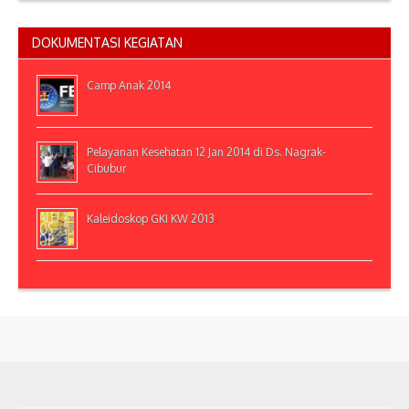
DOKUMENTASI KEGIATAN
Camp Anak 2014
Pelayanan Kesehatan 12 Jan 2014 di Ds. Nagrak-
Cibubur
Kaleidoskop GKI KW 2013