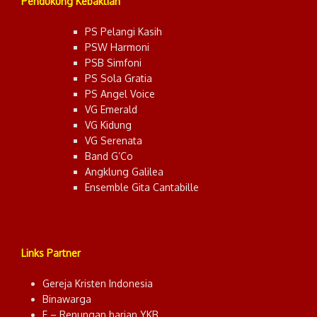
Pendukung Kebaktian
PS Pelangi Kasih
PSW Harmoni
PSB Simfoni
PS Sola Gratia
PS Angel Voice
VG Emerald
VG Kidung
VG Serenata
Band G’Co
Angklung Galilea
Ensemble Gita Cantabille
Links Partner
Gereja Kristen Indonesia
Binawarga
E – Renungan harian YKB