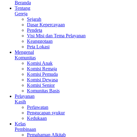
Beranda
Tentang
Gereja
Sejarah
Dasar Kepercayaan
Pendeta
Visi Misi dan Tema Pelayanan
Keanggotaan
Peta Lokasi
Mengenal
Komunitas
Komisi Anak
Komisi Remaja
Komisi Pemuda
Komisi Dewasa
Komisi Senior
Komunitas Basis
Pelayanan
Kasih
Perlawatan
Pengucapan syukur
Kedukaan
Kelas
Pembinaan
Pemahaman Alkitab