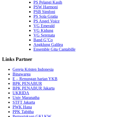
PS Pelangi Kasih
PSW Harmoni
PSB Simfoni
PS Sola Gratia
PS Angel Voice
VG Emerald
VG Kidung
VG Serenata
Band G’Co
Angklung Galilea
Ensemble Gita Cantabille
Links Partner
Gereja Kristen Indonesia
Binawarga
E – Renungan harian YKB
BPK PENABUR
BPK PENABUR Jakarta
UKRIDA
Univ Maranatha
STFT Jakarta
PWK Hana
PPK Tabitha
Perpustakaan GKI KW