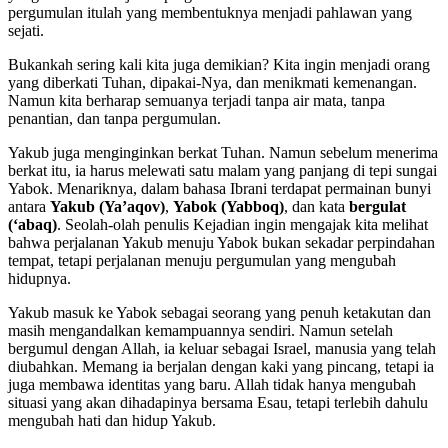
pergumulan itulah yang membentuknya menjadi pahlawan yang
sejati.
Bukankah sering kali kita juga demikian? Kita ingin menjadi orang
yang diberkati Tuhan, dipakai-Nya, dan menikmati kemenangan.
Namun kita berharap semuanya terjadi tanpa air mata, tanpa
penantian, dan tanpa pergumulan.
Yakub juga menginginkan berkat Tuhan. Namun sebelum menerima
berkat itu, ia harus melewati satu malam yang panjang di tepi sungai
Yabok. Menariknya, dalam bahasa Ibrani terdapat permainan bunyi
antara
Yakub (Ya’aqov)
,
Yabok (Yabboq)
, dan kata
bergulat
(‘abaq)
. Seolah-olah penulis Kejadian ingin mengajak kita melihat
bahwa perjalanan Yakub menuju Yabok bukan sekadar perpindahan
tempat, tetapi perjalanan menuju pergumulan yang mengubah
hidupnya.
Yakub masuk ke Yabok sebagai seorang yang penuh ketakutan dan
masih mengandalkan kemampuannya sendiri. Namun setelah
bergumul dengan Allah, ia keluar sebagai Israel, manusia yang telah
diubahkan. Memang ia berjalan dengan kaki yang pincang, tetapi ia
juga membawa identitas yang baru. Allah tidak hanya mengubah
situasi yang akan dihadapinya bersama Esau, tetapi terlebih dahulu
mengubah hati dan hidup Yakub.