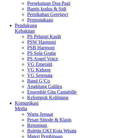
Persekutuan Doa Pagi
Baptis kudus & Sidi
Pernikahan Gerejawi
Perpustakaan
Pendukung
Kebaktian
PS Pelangi Kasih
PSW Harmoni
PSB Harmoni
PS Sola Gratia
PS Angel Voice
VG Emerald
VG Kidung
VG Serenata
Band G’Co
Angklung Galilea
Ensemble Gita Cantabille
Kelompok Kolintang
Komunikasi
Media
Warta Jemaat
Pesan Sinode & Klasis
Renungan
Buletin GKI Kota Wisata
Materi Pembinaan