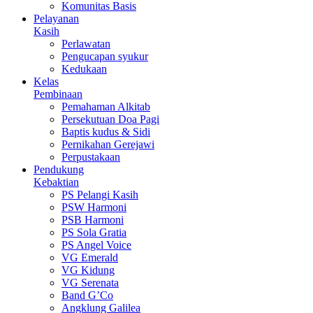
Komunitas Basis
Pelayanan
Kasih
Perlawatan
Pengucapan syukur
Kedukaan
Kelas
Pembinaan
Pemahaman Alkitab
Persekutuan Doa Pagi
Baptis kudus & Sidi
Pernikahan Gerejawi
Perpustakaan
Pendukung
Kebaktian
PS Pelangi Kasih
PSW Harmoni
PSB Harmoni
PS Sola Gratia
PS Angel Voice
VG Emerald
VG Kidung
VG Serenata
Band G’Co
Angklung Galilea