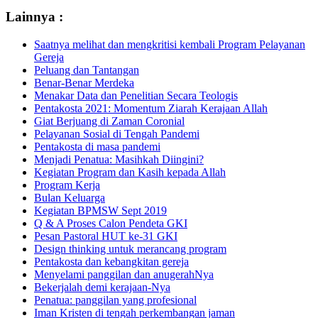
Lainnya :
Saatnya melihat dan mengkritisi kembali Program Pelayanan
Gereja
Peluang dan Tantangan
Benar-Benar Merdeka
Menakar Data dan Penelitian Secara Teologis
Pentakosta 2021: Momentum Ziarah Kerajaan Allah
Giat Berjuang di Zaman Coronial
Pelayanan Sosial di Tengah Pandemi
Pentakosta di masa pandemi
Menjadi Penatua: Masihkah Diingini?
Kegiatan Program dan Kasih kepada Allah
Program Kerja
Bulan Keluarga
Kegiatan BPMSW Sept 2019
Q & A Proses Calon Pendeta GKI
Pesan Pastoral HUT ke-31 GKI
Design thinking untuk merancang program
Pentakosta dan kebangkitan gereja
Menyelami panggilan dan anugerahNya
Bekerjalah demi kerajaan-Nya
Penatua: panggilan yang profesional
Iman Kristen di tengah perkembangan jaman