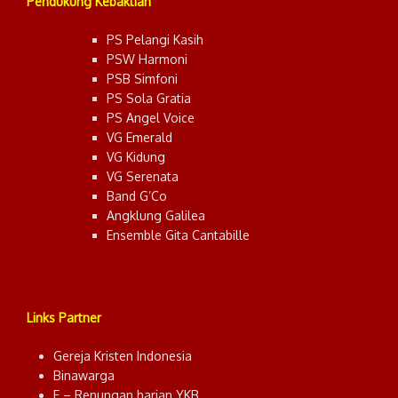
Pendukung Kebaktian
PS Pelangi Kasih
PSW Harmoni
PSB Simfoni
PS Sola Gratia
PS Angel Voice
VG Emerald
VG Kidung
VG Serenata
Band G’Co
Angklung Galilea
Ensemble Gita Cantabille
Links Partner
Gereja Kristen Indonesia
Binawarga
E – Renungan harian YKB