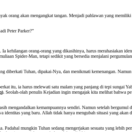
yak orang akan mengangkat tangan. Menjadi pahlawan yang memiliki 
di Peter Parker?”
h. Ia kehilangan orang-orang yang dikasihinya, harus merahasiakan ide
muliaan Spider-Man, tetapi sedikit yang bersedia menjalani pergumula
ang diberkati Tuhan, dipakai-Nya, dan menikmati kemenangan. Namun ki
at itu, ia harus melewati satu malam yang panjang di tepi sungai Ya
q)
. Seolah-olah penulis Kejadian ingin mengajak kita melihat bahwa 
ih mengandalkan kemampuannya sendiri. Namun setelah bergumul denga
 identitas yang baru. Allah tidak hanya mengubah situasi yang akan d
a. Padahal mungkin Tuhan sedang mengerjakan sesuatu yang lebih penti