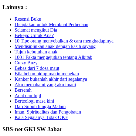
Lainnya :
Resensi Buku
Diciptakan untuk Membuat Perbedaan
Selamat mengikut Dia
Bekeja: Untuk Apa?
10 Tipe orang menyebalkan & cara menghadapinya
Mendisiplinkan anak dengan kasih sayang
Tujuh kebutuhan anak
1001 Fakta mengejutkan tentang Alkitab
Crazy Buzy
Bebas dari 7 dosa maut
Bila beban hidup makin menekan
Kanker bukanlah akhir dari segalanya
Aku memahami yang aku imani
Berserah
Adat dan Injil
Berteologi masa kini
Dari Subuh hingga Malam
Iman, Spiritualitas dan Pengobatan
Kala Segalanya Tidak OKE
SBS-net GKI SW Jabar