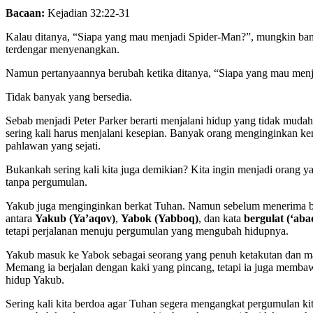
Bacaan:
Kejadian 32:22-31
Kalau ditanya, “Siapa yang mau menjadi Spider-Man?”, mungkin ban
terdengar menyenangkan.
Namun pertanyaannya berubah ketika ditanya, “Siapa yang mau menja
Tidak banyak yang bersedia.
Sebab menjadi Peter Parker berarti menjalani hidup yang tidak muda
sering kali harus menjalani kesepian. Banyak orang menginginkan ke
pahlawan yang sejati.
Bukankah sering kali kita juga demikian? Kita ingin menjadi orang y
tanpa pergumulan.
Yakub juga menginginkan berkat Tuhan. Namun sebelum menerima berk
antara
Yakub (Ya’aqov)
,
Yabok (Yabboq)
, dan kata
bergulat (‘aba
tetapi perjalanan menuju pergumulan yang mengubah hidupnya.
Yakub masuk ke Yabok sebagai seorang yang penuh ketakutan dan mas
Memang ia berjalan dengan kaki yang pincang, tetapi ia juga membawa
hidup Yakub.
Sering kali kita berdoa agar Tuhan segera mengangkat pergumulan kit