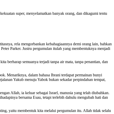
kekuatan super, menyelamatkan banyak orang, dan dikagumi tentu
ntitasnya, rela mengorbankan kebahagiaannya demi orang lain, bahkan
n Peter Parker. Justru pergumulan itulah yang membentuknya menjadi
ta berharap semuanya terjadi tanpa air mata, tanpa penantian, dan
bok. Menariknya, dalam bahasa Ibrani terdapat permainan bunyi
perjalanan Yakub menuju Yabok bukan sekadar perpindahan tempat,
n Allah, ia keluar sebagai Israel, manusia yang telah diubahkan.
ihadapinya bersama Esau, tetapi terlebih dahulu mengubah hati dan
ng, yaitu membentuk kita melalui pergumulan itu. Allah tidak selalu