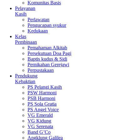
Komunitas Basis
Pelayanan
Kasih
Perlawatan
Pengucapan syukur
Kedukaan
Kelas
Pembinaan
Pemahaman Alkitab
Persekutuan Doa Pagi
Baptis kudus & Sidi
Pernikahan Gerejawi
Perpustakaan
Pendukung
Kebaktian
PS Pelangi Kasih
PSW Harmoni
PSB Harmoni
PS Sola Gratia
PS Angel Voice
VG Emerald
VG Kidung
VG Serenata
Band G’Co
Angklung Galilea