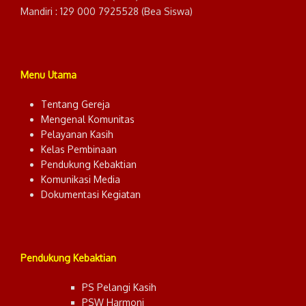
Mandiri : 129 000 7925528 (Bea Siswa)
Menu Utama
Tentang Gereja
Mengenal Komunitas
Pelayanan Kasih
Kelas Pembinaan
Pendukung Kebaktian
Komunikasi Media
Dokumentasi Kegiatan
Pendukung Kebaktian
PS Pelangi Kasih
PSW Harmoni