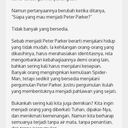
Namun pertanyaannya berubah ketika ditanya,
“Siapa yang mau menjadi Peter Parker?”
Tidak banyak yang bersedia.
Sebab menjadi Peter Parker berarti menjalani hidup
yang tidak mudah. Ia kehilangan orang-orang yang
dikasihinya, harus merahasiakan identitasnya, rela
mengorbankan kebahagiaannya demi orang lain,
bahkan sering kali harus menjalani kesepian.
Banyak orang menginginkan kemuliaan Spider-
Man, tetapi sedikit yang bersedia menjalani
pergumulan Peter Parker. Justru pergumulan itulah
yang membentuknya menjadi pahlawan yang sejati.
Bukankah sering kali kita juga demikian? Kita ingin
menjadi orang yang diberkati Tuhan, dipakai-Nya,
dan menikmati kemenangan. Namun kita berharap
semuanya terjadi tanpa air mata, tanpa penantian,