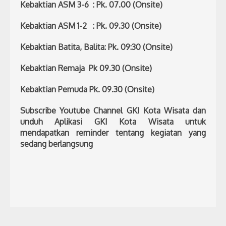
Kebaktian ASM 3-6 : Pk. 07.00 (Onsite)
Kebaktian ASM 1-2 : Pk. 09.30 (Onsite)
Kebaktian Batita, Balita: Pk. 09:30 (Onsite)
Kebaktian Remaja Pk 09.30 (Onsite)
Kebaktian Pemuda Pk. 09.30 (Onsite)
Subscribe Youtube Channel GKI Kota Wisata dan
unduh Aplikasi GKI Kota Wisata untuk
mendapatkan reminder tentang kegiatan yang
sedang berlangsung