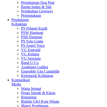
Persekutuan Doa Pagi
Baptis kudus & Sidi
Pernikahan Gerejawi
Perpustakaan
Pendukung
Kebaktian
PS Pelangi Kasih
PSW Harmoni
PSB Harmoni
PS Sola Gratia
PS Angel Voice
VG Emerald
VG Kidung
VG Serenata
Band G’Co
Angklung Galilea
Ensemble Gita Cantabille
Kelompok Kolintang
Komunikasi
Media
Warta Jemaat
Pesan Sinode & Klasis
Renungan
Buletin GKI Kota Wisata
Materi Pembinaan