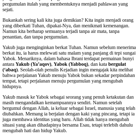
pergumulan itulah yang membentuknya menjadi pahlawan yang
sejati.
Bukankah sering kali kita juga demikian? Kita ingin menjadi orang
yang diberkati Tuhan, dipakai-Nya, dan menikmati kemenangan.
Namun kita berharap semuanya terjadi tanpa air mata, tanpa
penantian, dan tanpa pergumulan.
Yakub juga menginginkan berkat Tuhan. Namun sebelum menerima
berkat itu, ia harus melewati satu malam yang panjang di tepi sungai
Yabok. Menariknya, dalam bahasa Ibrani terdapat permainan bunyi
antara
Yakub (Ya’aqov)
,
Yabok (Yabboq)
, dan kata
bergulat
(‘abaq)
. Seolah-olah penulis Kejadian ingin mengajak kita melihat
bahwa perjalanan Yakub menuju Yabok bukan sekadar perpindahan
tempat, tetapi perjalanan menuju pergumulan yang mengubah
hidupnya.
Yakub masuk ke Yabok sebagai seorang yang penuh ketakutan dan
masih mengandalkan kemampuannya sendiri. Namun setelah
bergumul dengan Allah, ia keluar sebagai Israel, manusia yang telah
diubahkan. Memang ia berjalan dengan kaki yang pincang, tetapi ia
juga membawa identitas yang baru. Allah tidak hanya mengubah
situasi yang akan dihadapinya bersama Esau, tetapi terlebih dahulu
mengubah hati dan hidup Yakub.