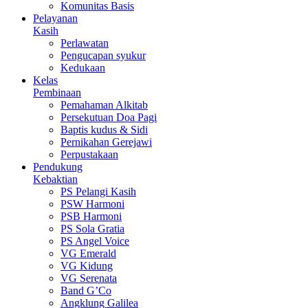
Komunitas Basis
Pelayanan
Kasih
Perlawatan
Pengucapan syukur
Kedukaan
Kelas
Pembinaan
Pemahaman Alkitab
Persekutuan Doa Pagi
Baptis kudus & Sidi
Pernikahan Gerejawi
Perpustakaan
Pendukung
Kebaktian
PS Pelangi Kasih
PSW Harmoni
PSB Harmoni
PS Sola Gratia
PS Angel Voice
VG Emerald
VG Kidung
VG Serenata
Band G’Co
Angklung Galilea