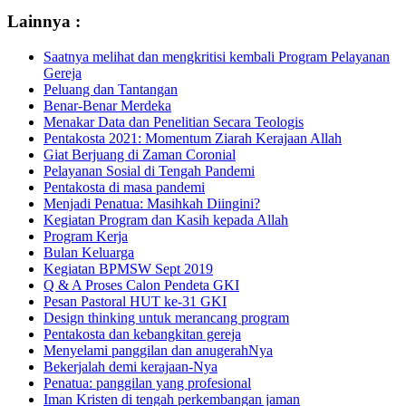
Lainnya :
Saatnya melihat dan mengkritisi kembali Program Pelayanan
Gereja
Peluang dan Tantangan
Benar-Benar Merdeka
Menakar Data dan Penelitian Secara Teologis
Pentakosta 2021: Momentum Ziarah Kerajaan Allah
Giat Berjuang di Zaman Coronial
Pelayanan Sosial di Tengah Pandemi
Pentakosta di masa pandemi
Menjadi Penatua: Masihkah Diingini?
Kegiatan Program dan Kasih kepada Allah
Program Kerja
Bulan Keluarga
Kegiatan BPMSW Sept 2019
Q & A Proses Calon Pendeta GKI
Pesan Pastoral HUT ke-31 GKI
Design thinking untuk merancang program
Pentakosta dan kebangkitan gereja
Menyelami panggilan dan anugerahNya
Bekerjalah demi kerajaan-Nya
Penatua: panggilan yang profesional
Iman Kristen di tengah perkembangan jaman