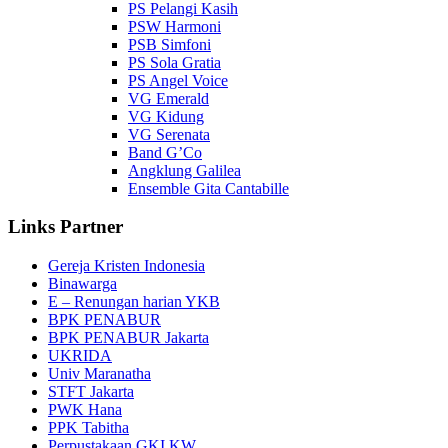
PS Pelangi Kasih
PSW Harmoni
PSB Simfoni
PS Sola Gratia
PS Angel Voice
VG Emerald
VG Kidung
VG Serenata
Band G’Co
Angklung Galilea
Ensemble Gita Cantabille
Links Partner
Gereja Kristen Indonesia
Binawarga
E – Renungan harian YKB
BPK PENABUR
BPK PENABUR Jakarta
UKRIDA
Univ Maranatha
STFT Jakarta
PWK Hana
PPK Tabitha
Perpustakaan GKI KW