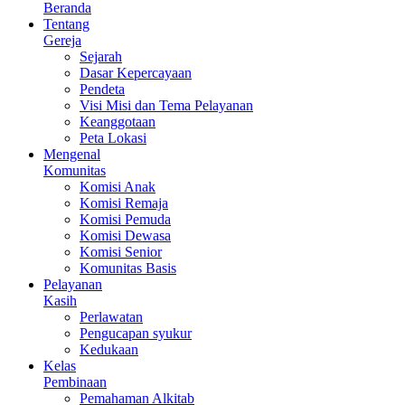
Beranda
Tentang
Gereja
Sejarah
Dasar Kepercayaan
Pendeta
Visi Misi dan Tema Pelayanan
Keanggotaan
Peta Lokasi
Mengenal
Komunitas
Komisi Anak
Komisi Remaja
Komisi Pemuda
Komisi Dewasa
Komisi Senior
Komunitas Basis
Pelayanan
Kasih
Perlawatan
Pengucapan syukur
Kedukaan
Kelas
Pembinaan
Pemahaman Alkitab