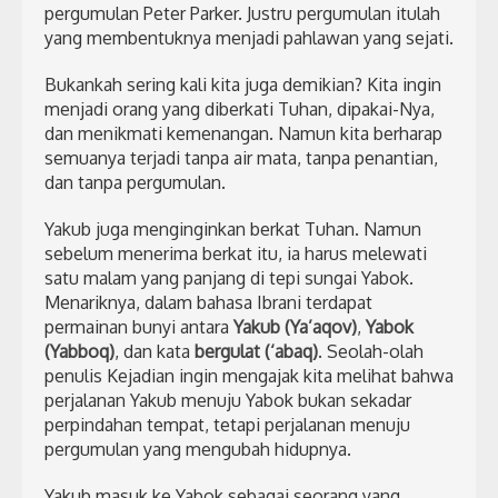
pergumulan Peter Parker. Justru pergumulan itulah
yang membentuknya menjadi pahlawan yang sejati.
Bukankah sering kali kita juga demikian? Kita ingin
menjadi orang yang diberkati Tuhan, dipakai-Nya,
dan menikmati kemenangan. Namun kita berharap
semuanya terjadi tanpa air mata, tanpa penantian,
dan tanpa pergumulan.
Yakub juga menginginkan berkat Tuhan. Namun
sebelum menerima berkat itu, ia harus melewati
satu malam yang panjang di tepi sungai Yabok.
Menariknya, dalam bahasa Ibrani terdapat
permainan bunyi antara
Yakub (Ya’aqov)
,
Yabok
(Yabboq)
, dan kata
bergulat (‘abaq)
. Seolah-olah
penulis Kejadian ingin mengajak kita melihat bahwa
perjalanan Yakub menuju Yabok bukan sekadar
perpindahan tempat, tetapi perjalanan menuju
pergumulan yang mengubah hidupnya.
Yakub masuk ke Yabok sebagai seorang yang