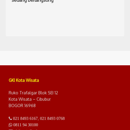
sedang berlangsung
GKI Kota Wisata
Ruko Trafalgar Blok SEI 12
Kota Wisata – Cibubur
BOGOR 16968
021 8493 6167
,
021 8493 0768
0811 94 30100