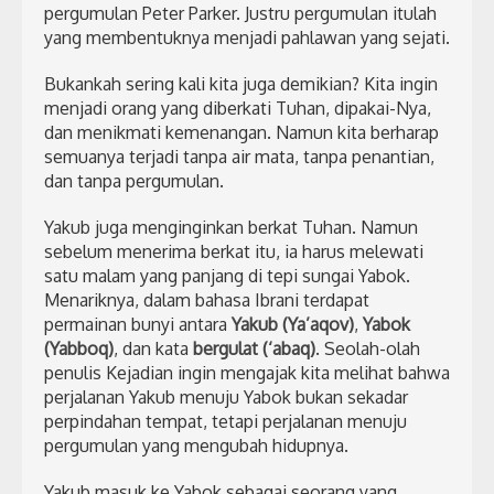
pergumulan Peter Parker. Justru pergumulan itulah
yang membentuknya menjadi pahlawan yang sejati.
Bukankah sering kali kita juga demikian? Kita ingin
menjadi orang yang diberkati Tuhan, dipakai-Nya,
dan menikmati kemenangan. Namun kita berharap
semuanya terjadi tanpa air mata, tanpa penantian,
dan tanpa pergumulan.
Yakub juga menginginkan berkat Tuhan. Namun
sebelum menerima berkat itu, ia harus melewati
satu malam yang panjang di tepi sungai Yabok.
Menariknya, dalam bahasa Ibrani terdapat
permainan bunyi antara
Yakub (Ya’aqov)
,
Yabok
(Yabboq)
, dan kata
bergulat (‘abaq)
. Seolah-olah
penulis Kejadian ingin mengajak kita melihat bahwa
perjalanan Yakub menuju Yabok bukan sekadar
perpindahan tempat, tetapi perjalanan menuju
pergumulan yang mengubah hidupnya.
Yakub masuk ke Yabok sebagai seorang yang