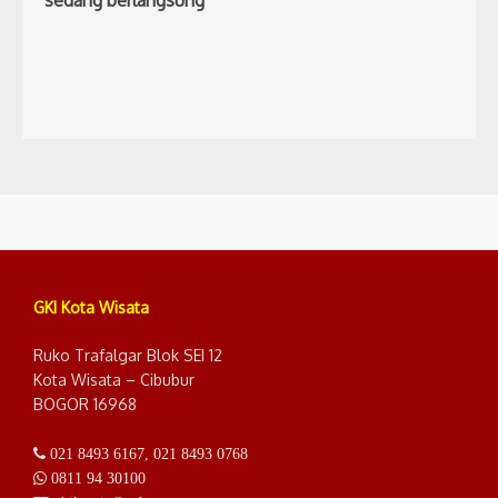
sedang berlangsung
GKI Kota Wisata
Ruko Trafalgar Blok SEI 12
Kota Wisata – Cibubur
BOGOR 16968
021 8493 6167
,
021 8493 0768
0811 94 30100