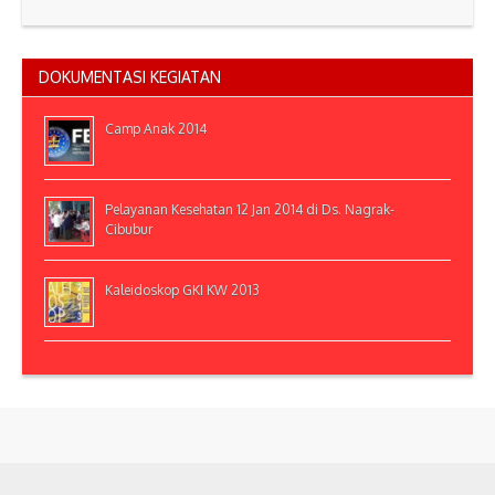
DOKUMENTASI KEGIATAN
Camp Anak 2014
Pelayanan Kesehatan 12 Jan 2014 di Ds. Nagrak-
Cibubur
Kaleidoskop GKI KW 2013