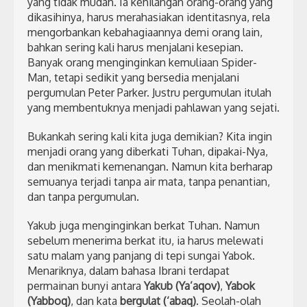
yang tidak mudah. Ia kehilangan orang-orang yang
dikasihinya, harus merahasiakan identitasnya, rela
mengorbankan kebahagiaannya demi orang lain,
bahkan sering kali harus menjalani kesepian.
Banyak orang menginginkan kemuliaan Spider-
Man, tetapi sedikit yang bersedia menjalani
pergumulan Peter Parker. Justru pergumulan itulah
yang membentuknya menjadi pahlawan yang sejati.
Bukankah sering kali kita juga demikian? Kita ingin
menjadi orang yang diberkati Tuhan, dipakai-Nya,
dan menikmati kemenangan. Namun kita berharap
semuanya terjadi tanpa air mata, tanpa penantian,
dan tanpa pergumulan.
Yakub juga menginginkan berkat Tuhan. Namun
sebelum menerima berkat itu, ia harus melewati
satu malam yang panjang di tepi sungai Yabok.
Menariknya, dalam bahasa Ibrani terdapat
permainan bunyi antara
Yakub (Ya’aqov)
,
Yabok
(Yabboq)
, dan kata
bergulat (‘abaq)
. Seolah-olah