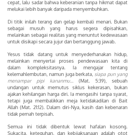
cepat, lalu sadar bahwa keberanian tanpa hikmat dapat
melukai lebih banyak daripada menyembuhkan.
Di titik inilah terang dan gelap kembali menari. Bukan
sebagai musuh yang harus segera dipisahkan,
melainkan sebagai realitas yang menuntut kedewasaan
untuk disikapi secara jujur dan bertanggung jawab.
Yesus tidak datang untuk menyederhanakan hidup,
melainkan menyertai proses pendewasaan kita di
dalam kompleksitasnya. Ia mengajar tentang
kelemahlembutan, namun juga berkata,
siapa pun yang
menampar pipi kananmu…
(Mat. 5:39), sebuah
undangan untuk memutus siklus kekerasan, bukan
ajakan kehilangan harga diri. Ia mengasihi tanpa syarat,
tetapi juga membalikkan meja ketidakadilan di Bait
Allah (Mat. 21:12). Dalam diri-Nya, kasih dan kebenaran
tidak pernah terpisah.
Semua ini tidak dibentuk lewat hafalan kosong.
Sukacita, keteguhan, dan kebijaksanaan adalah otot