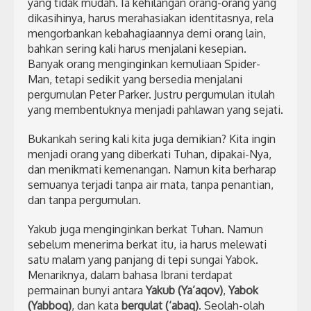
yang tidak mudah. Ia kehilangan orang-orang yang
dikasihinya, harus merahasiakan identitasnya, rela
mengorbankan kebahagiaannya demi orang lain,
bahkan sering kali harus menjalani kesepian.
Banyak orang menginginkan kemuliaan Spider-
Man, tetapi sedikit yang bersedia menjalani
pergumulan Peter Parker. Justru pergumulan itulah
yang membentuknya menjadi pahlawan yang sejati.
Bukankah sering kali kita juga demikian? Kita ingin
menjadi orang yang diberkati Tuhan, dipakai-Nya,
dan menikmati kemenangan. Namun kita berharap
semuanya terjadi tanpa air mata, tanpa penantian,
dan tanpa pergumulan.
Yakub juga menginginkan berkat Tuhan. Namun
sebelum menerima berkat itu, ia harus melewati
satu malam yang panjang di tepi sungai Yabok.
Menariknya, dalam bahasa Ibrani terdapat
permainan bunyi antara
Yakub (Ya’aqov)
,
Yabok
(Yabboq)
, dan kata
bergulat (‘abaq)
. Seolah-olah