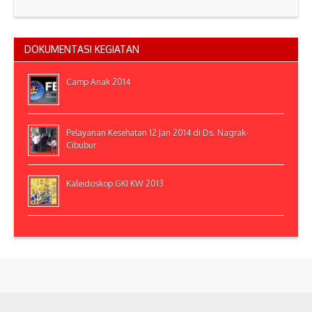
DOKUMENTASI KEGIATAN
Camp Anak 2014
Pelayanan Kesehatan 12 Jan 2014 di Ds. Nagrak-
Cibubur
Kaleidoskop GKI KW 2013