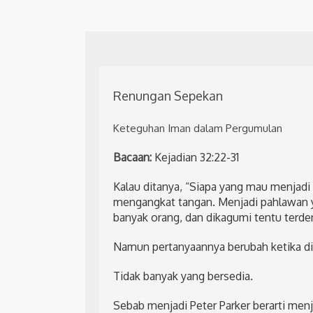
Renungan Sepekan
Keteguhan Iman dalam Pergumulan
Bacaan:
Kejadian 32:22-31
Kalau ditanya, “Siapa yang mau menjad
mengangkat tangan. Menjadi pahlawan 
banyak orang, dan dikagumi tentu terd
Namun pertanyaannya berubah ketika dit
Tidak banyak yang bersedia.
Sebab menjadi Peter Parker berarti menj