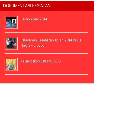
DOKUMENTASI KEGIATAN
Camp Anak 2014
Pelayanan Kesehatan 12 Jan 2014 di Ds.
Nagrak-Cibubur
Kaleidoskop GKI KW 2013