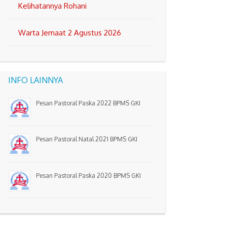
Kelihatannya Rohani
Warta Jemaat 2 Agustus 2026
INFO LAINNYA
Pesan Pastoral Paska 2022 BPMS GKI
Pesan Pastoral Natal 2021 BPMS GKI
Pesan Pastoral Paska 2020 BPMS GKI