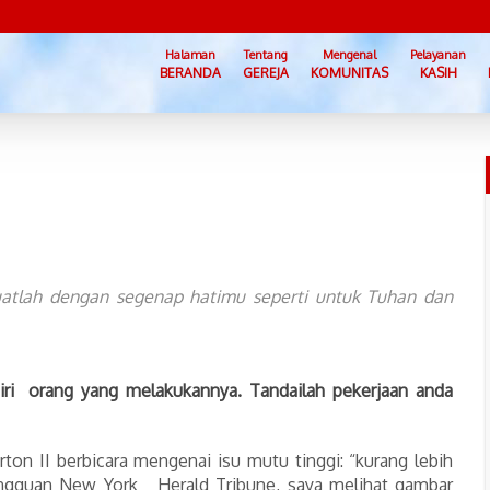
Halaman
Tentang
Mengenal
Pelayanan
BERANDA
GEREJA
KOMUNITAS
KASIH
atlah dengan segenap hatimu seperti untuk Tuhan dan
iri orang yang melakukannya. Tandailah pekerjaan anda
on II berbicara mengenai isu mutu tinggi: “kurang lebih
Mingguan New York Herald Tribune, saya melihat gambar