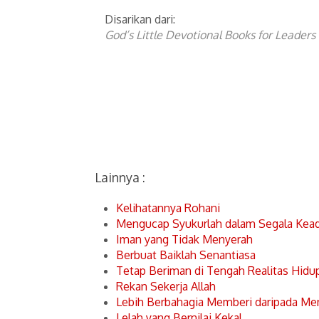
Disarikan dari:
God’s Little Devotional Books for Leaders
Lainnya :
Kelihatannya Rohani
Mengucap Syukurlah dalam Segala Kea
Iman yang Tidak Menyerah
Berbuat Baiklah Senantiasa
Tetap Beriman di Tengah Realitas Hidu
Rekan Sekerja Allah
Lebih Berbahagia Memberi daripada Me
Lelah yang Bernilai Kekal