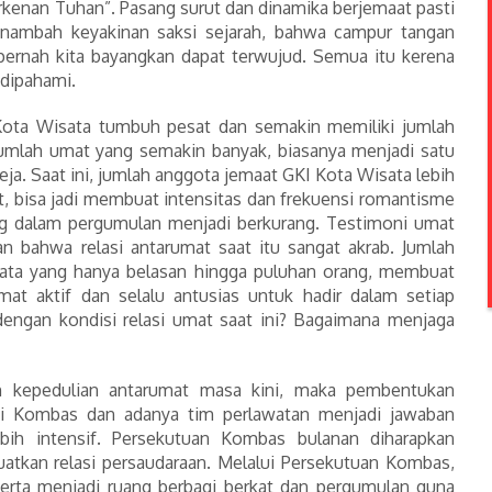
rkenan Tuhan”. Pasang surut dan dinamika berjemaat pasti
 menambah keyakinan saksi sejarah, bahwa campur tangan
 pernah kita bayangkan dapat terwujud. Semua itu kerena
 dipahami.
 Kota Wisata tumbuh pesat dan semakin memiliki jumlah
umlah umat yang semakin banyak, biasanya menjadi satu
ja. Saat ini, jumlah anggota jemaat GKI Kota Wisata lebih
t, bisa jadi membuat intensitas dan frekuensi romantisme
ng dalam pergumulan menjadi berkurang. Testimoni umat
 bahwa relasi antarumat saat itu sangat akrab. Jumlah
sata yang hanya belasan hingga puluhan orang, membuat
mat aktif dan selalu antusias untuk hadir dalam setiap
dengan kondisi relasi umat saat ini? Bagaimana menjaga
an kepedulian antarumat masa kini, maka pembentukan
ai Kombas dan adanya tim perlawatan menjadi jawaban
ih intensif. Persekutuan Kombas bulanan diharapkan
tkan relasi persaudaraan. Melalui Persekutuan Kombas,
erta menjadi ruang berbagi berkat dan pergumulan guna