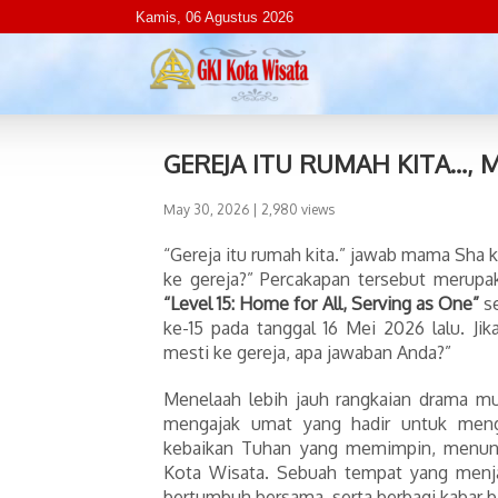
Kamis, 06 Agustus 2026
GEREJA ITU RUMAH KITA…, 
May 30, 2026
| 2,980 views
“Gereja itu rumah kita.” jawab mama Sha ke
ke gereja?” Percakapan tersebut merupa
“Level 15: Home for All, Serving as One”
se
ke-15 pada tanggal 16 Mei 2026 lalu. Ji
mesti ke gereja, apa jawaban Anda?”
Menelaah lebih jauh rangkaian drama mus
mengajak umat yang hadir untuk menge
kebaikan Tuhan yang memimpin, menuntu
Kota Wisata. Sebuah tempat yang menja
bertumbuh bersama, serta berbagi kabar ba