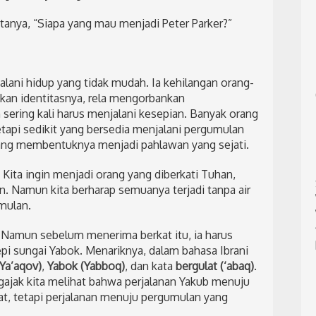
anya, “Siapa yang mau menjadi Peter Parker?”
alani hidup yang tidak mudah. Ia kehilangan orang-
akan identitasnya, rela mengorbankan
sering kali harus menjalani kesepian. Banyak orang
api sedikit yang bersedia menjalani pergumulan
 yang membentuknya menjadi pahlawan yang sejati.
 Kita ingin menjadi orang yang diberkati Tuhan,
. Namun kita berharap semuanya terjadi tanpa air
mulan.
 Namun sebelum menerima berkat itu, ia harus
pi sungai Yabok. Menariknya, dalam bahasa Ibrani
Ya’aqov)
,
Yabok (Yabboq)
, dan kata
bergulat (‘abaq)
.
gajak kita melihat bahwa perjalanan Yakub menuju
t, tetapi perjalanan menuju pergumulan yang