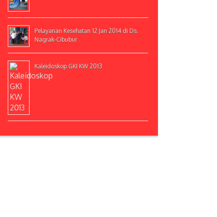
Pelayanan Kesehatan 12 Jan 2014 di Ds.
Nagrak-Cibubur
Kaleidoskop GKI KW 2013