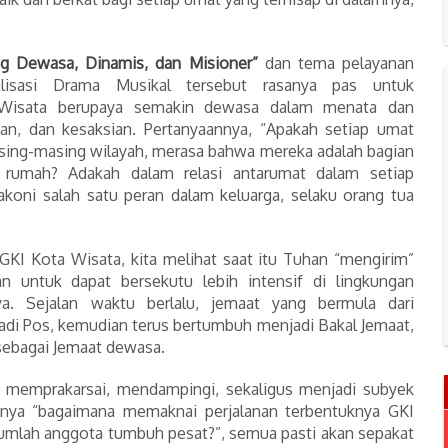
ng Dewasa, Dinamis, dan Misioner”
dan tema pelayanan
alisasi Drama Musikal tersebut rasanya pas untuk
Wisata berupaya semakin dewasa dalam menata dan
an, dan kesaksian. Pertanyaannya, “Apakah setiap umat
sing-masing wilayah, merasa bahwa mereka adalah bagian
u rumah? Adakah dalam relasi antarumat dalam setiap
oni salah satu peran dalam keluarga, selaku orang tua
 GKI Kota Wisata, kita melihat saat itu Tuhan “mengirim”
n untuk dapat bersekutu lebih intensif di lingkungan
a. Sejalan waktu berlalu, jemaat yang bermula dari
adi Pos, kemudian terus bertumbuh menjadi Bakal Jemaat,
 sebagai Jemaat dewasa.
ng memprakarsai, mendampingi, sekaligus menjadi subyek
anya “bagaimana memaknai perjalanan terbentuknya GKI
 jumlah anggota tumbuh pesat?”, semua pasti akan sepakat