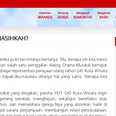
Halaman
Tentang
Mengenal
Pelayanan
BERANDA
GEREJA
KOMUNITAS
KASIH
MASIHKAH?
tika putri tercintanya bertanya “Ma, kenapa sih kita mesti
kan salah satu penggalan dialog Drama Musikal bertajuk
bagai representasi perayaan ulang tahun GKI Kota Wisata
ka bapak/ibu/saudara ditanya hal yang sama “Kenapa kita
ikal yang disajikan, panitia HUT GKI Kota Wisata ingin
nang kembali, menghayati, sekaligus berefleksi atas
n, dan memelihara gereja-Nya yang diizinkan hadir di
di sarana perjumpaan, membangun relasi persaudaraan,
ik dan berkat bagi setiap umat yang terhisap di dalamnya,