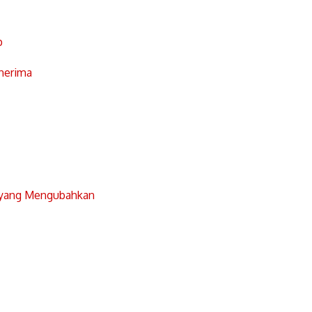
p
nerima
 yang Mengubahkan