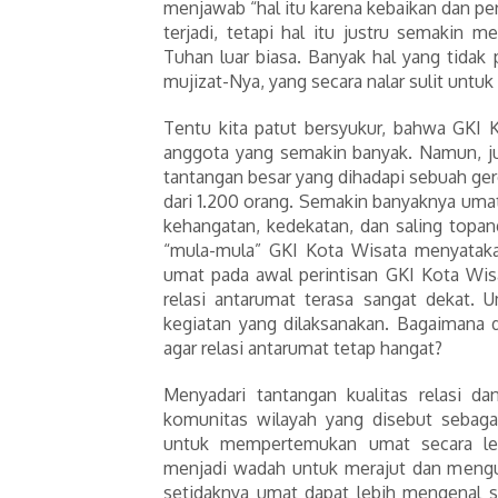
menjawab “hal itu karena kebaikan dan pe
terjadi, tetapi hal itu justru semakin
Tuhan luar biasa. Banyak hal yang tidak
mujizat-Nya, yang secara nalar sulit untuk
Tentu kita patut bersyukur, bahwa GKI
anggota yang semakin banyak. Namun, j
tantangan besar yang dihadapi sebuah gere
dari 1.200 orang. Semakin banyaknya uma
kehangatan, kedekatan, dan saling topa
“mula-mula” GKI Kota Wisata menyatakan
umat pada awal perintisan GKI Kota Wi
relasi antarumat terasa sangat dekat. U
kegiatan yang dilaksanakan. Bagaimana 
agar relasi antarumat tetap hangat?
Menyadari tantangan kualitas relasi d
komunitas wilayah yang disebut sebag
untuk mempertemukan umat secara leb
menjadi wadah untuk merajut dan mengua
setidaknya umat dapat lebih mengenal s