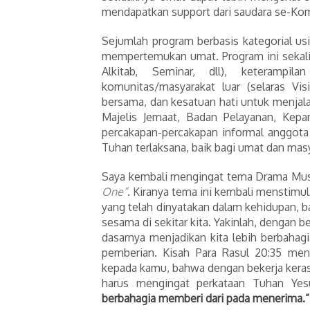
mendapatkan support dari saudara se-Ko
Sejumlah program berbasis kategorial us
mempertemukan umat. Program ini sekal
Alkitab, Seminar, dll), keterampil
komunitas/masyarakat luar (selaras Vi
bersama, dan kesatuan hati untuk menjala
Majelis Jemaat, Badan Pelayanan, Kepa
percakapan-percakapan informal anggota
Tuhan terlaksana, baik bagi umat dan masy
Saya kembali mengingat tema Drama Mus
One”
. Kiranya tema ini kembali menstimul
yang telah dinyatakan dalam kehidupan, b
sesama di sekitar kita. Yakinlah, dengan be
dasarnya menjadikan kita lebih berbaha
pemberian. Kisah Para Rasul 20:35 men
kepada kamu, bahwa dengan bekerja keras
harus mengingat perkataan Tuhan Yes
berbahagia memberi dari pada menerima.”