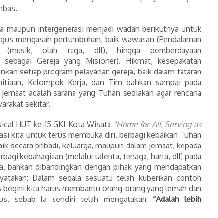
mbas.
ia maupun intergenerasi menjadi wadah berikutnya untuk
igus mengasah pertumbuhan, baik wawasan (Pendalaman
an (musik, olah raga, dll), hingga pemberdayaan
si sebagai Gereja yang Misioner). Hikmat, kesepakatan
nkan setiap program pelayanan gereja, baik dalam tataran
nitiaan, Kelompok Kerja, dan Tim bahkan sampai pada
 jemaat adalah sarana yang Tuhan sediakan agar rencana
arakat sekitar.
ical HUT ke-15 GKI Kota Wisata
“Home for All, Serving as
asi kita untuk terus membuka diri, berbagi kebaikan Tuhan
aik secara pribadi, keluarga, maupun dalam jemaat, kepada
rbagi kebahagiaan (melalui talenta, tenaga, harta, dll) pada
gia, bahkan dibandingkan dengan pihak yang mendapatkan
yatakan: Dalam segala sesuatu telah kuberikan contoh
 begini kita harus membantu orang-orang yang lemah dan
us, sebab Ia sendiri telah mengatakan:
“Adalah lebih