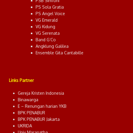
PSB Simfoni
PS Sola Gratia
PS Angel Voice
VG Emerald
VG Kidung
VG Serenata
Band G’Co
Angklung Galilea
Ensemble Gita Cantabille
Links Partner
Gereja Kristen Indonesia
Binawarga
E – Renungan harian YKB
BPK PENABUR
BPK PENABUR Jakarta
UKRIDA
Univ Maranatha