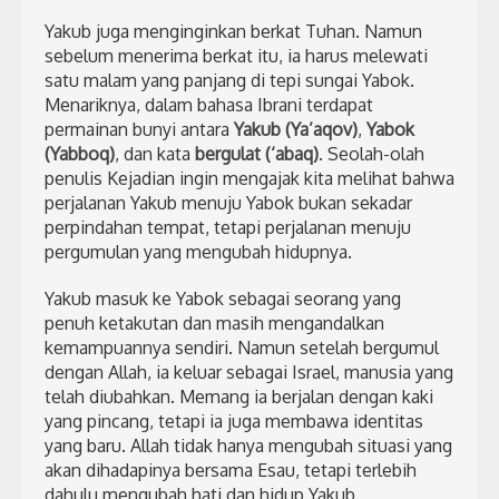
Yakub juga menginginkan berkat Tuhan. Namun
sebelum menerima berkat itu, ia harus melewati
satu malam yang panjang di tepi sungai Yabok.
Menariknya, dalam bahasa Ibrani terdapat
permainan bunyi antara
Yakub (Ya’aqov)
,
Yabok
(Yabboq)
, dan kata
bergulat (‘abaq)
. Seolah-olah
penulis Kejadian ingin mengajak kita melihat bahwa
perjalanan Yakub menuju Yabok bukan sekadar
perpindahan tempat, tetapi perjalanan menuju
pergumulan yang mengubah hidupnya.
Yakub masuk ke Yabok sebagai seorang yang
penuh ketakutan dan masih mengandalkan
kemampuannya sendiri. Namun setelah bergumul
dengan Allah, ia keluar sebagai Israel, manusia yang
telah diubahkan. Memang ia berjalan dengan kaki
yang pincang, tetapi ia juga membawa identitas
yang baru. Allah tidak hanya mengubah situasi yang
akan dihadapinya bersama Esau, tetapi terlebih
dahulu mengubah hati dan hidup Yakub.