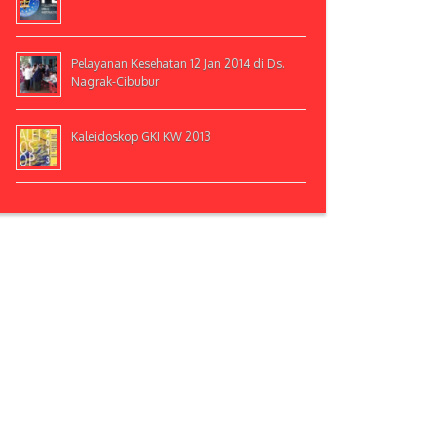
Pelayanan Kesehatan 12 Jan 2014 di Ds.
Nagrak-Cibubur
Kaleidoskop GKI KW 2013