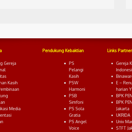
a
Pendukung Kebaktian
Links Partner
g Gereja
PS
Gereja K
nal
Pelangi
Indones
tas
Kasih
Binawar
nan Kasih
PSW
E – Ren
Pembinaan
Harmoni
harian 
kung
PSB
BPK PE
ian
Simfoni
BPK PE
kasi Media
PS Sola
Jakarta
entasi
Gratia
UKRIDA
an
PS Angel
Univ Ma
Voice
STFT Ja