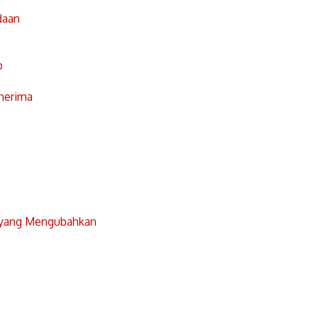
daan
p
nerima
 yang Mengubahkan