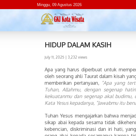
Minggu, 09 Agustus 2026
HIDUP DALAM KASIH
July 11, 2025
| 3,232 views
Apa yang harus diperbuat untuk mempero
oleh seorang ahli Taurat dalam kisah yan
memberikan pertanyaan,
”Apa yang tertu
Tuhan, Allahmu, dengan segenap hat
kekuatanmu dan segenap akal budimu, da
Kata Yesus kepadanya, ”Jawabmu itu bena
Tuhan Yesus mengajarkan bahwa menjadi
sikap abai kepada sesama tidak dikehen
kebencian, diskriminasi dan iri hati, y
orang abai kepada sesamanya karena ti