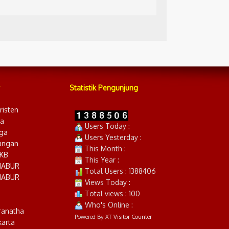
Statistik Pengunjung
risten
ia
Users Today :
ga
Users Yesterday :
ungan
This Month :
YKB
This Year :
NABUR
Total Users : 1388406
NABUR
Views Today :
Total views : 100
Who's Online :
ranatha
Powered By
XT Visitor Counter
karta