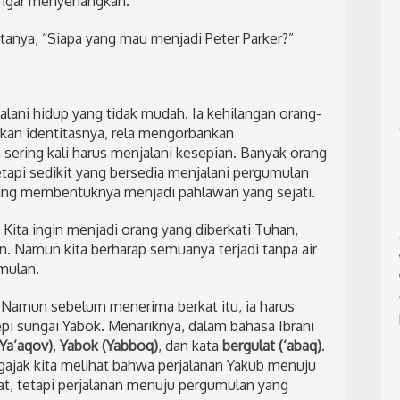
engar menyenangkan.
anya, “Siapa yang mau menjadi Peter Parker?”
alani hidup yang tidak mudah. Ia kehilangan orang-
akan identitasnya, rela mengorbankan
sering kali harus menjalani kesepian. Banyak orang
api sedikit yang bersedia menjalani pergumulan
 yang membentuknya menjadi pahlawan yang sejati.
 Kita ingin menjadi orang yang diberkati Tuhan,
. Namun kita berharap semuanya terjadi tanpa air
mulan.
 Namun sebelum menerima berkat itu, ia harus
pi sungai Yabok. Menariknya, dalam bahasa Ibrani
Ya’aqov)
,
Yabok (Yabboq)
, dan kata
bergulat (‘abaq)
.
gajak kita melihat bahwa perjalanan Yakub menuju
t, tetapi perjalanan menuju pergumulan yang