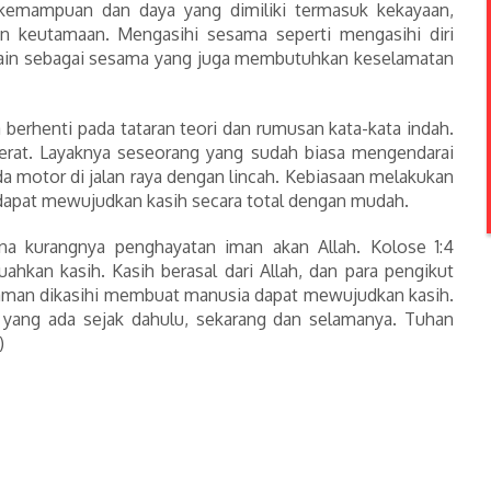
 kemampuan dan daya yang dimiliki termasuk kekayaan,
an keutamaan. Mengasihi sesama seperti mengasihi diri
 lain sebagai sesama yang juga membutuhkan keselamatan
 berhenti pada tataran teori dan rumusan kata-kata indah.
a berat. Layaknya seseorang yang sudah biasa mengendarai
a motor di jalan raya dengan lincah. Kebiasaan melakukan
dapat mewujudkan kasih secara total dengan mudah.
ena kurangnya penghayatan iman akan Allah. Kolose 1:4
kan kasih. Kasih berasal dari Allah, dan para pengikut
alaman dikasihi membuat manusia dapat mewujudkan kasih.
 yang ada sejak dahulu, sekarang dan selamanya. Tuhan
)