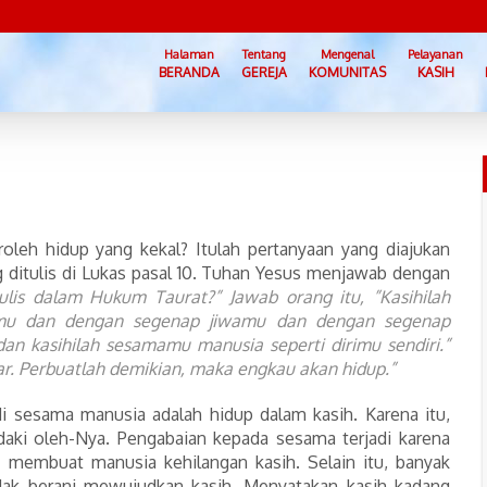
Halaman
Tentang
Mengenal
Pelayanan
BERANDA
GEREJA
KOMUNITAS
KASIH
leh hidup yang kekal? Itulah pertanyaan yang diajukan
g ditulis di Lukas pasal 10. Tuhan Yesus menjawab dengan
lis dalam Hukum Taurat?” Jawab orang itu, ”Kasihilah
imu dan dengan segenap jiwamu dan dengan segenap
n kasihilah sesamamu manusia seperti dirimu sendiri.”
r. Perbuatlah demikian, maka engkau akan hidup.”
 sesama manusia adalah hidup dalam kasih. Karena itu,
daki oleh-Nya. Pengabaian kepada sesama terjadi karena
ang membuat manusia kehilangan kasih. Selain itu, banyak
dak berani mewujudkan kasih. Menyatakan kasih kadang