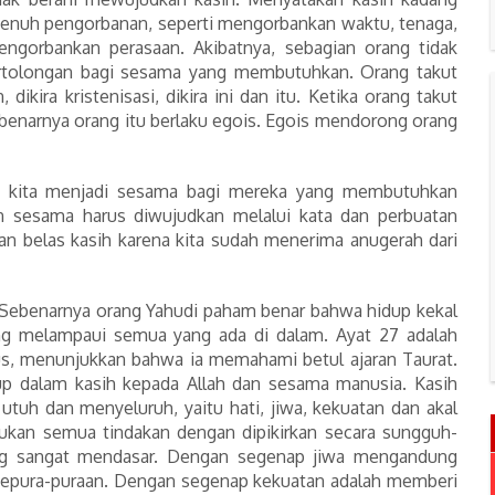
 penuh pengorbanan, seperti mengorbankan waktu, tenaga,
mengorbankan perasaan. Akibatnya, sebagian orang tidak
rtolongan bagi sesama yang membutuhkan. Orang takut
, dikira kristenisasi, dikira ini dan itu. Ketika orang takut
enarnya orang itu berlaku egois. Egois mendorong orang
, kita menjadi sesama bagi mereka yang membutuhkan
an sesama harus diwujudkan melalui kata dan perbuatan
alan belas kasih karena kita sudah menerima anugerah dari
l. Sebenarnya orang Yahudi paham benar bahwa hidup kekal
g melampaui semua yang ada di dalam. Ayat 27 adalah
us, menunjukkan bahwa ia memahami betul ajaran Taurat.
dup dalam kasih kepada Allah dan sesama manusia. Kasih
 utuh dan menyeluruh, yaitu hati, jiwa, kekuatan dan akal
kukan semua tindakan dengan dipikirkan secara sungguh-
ng sangat mendasar. Dengan segenap jiwa mengandung
 kepura-puraan. Dengan segenap kekuatan adalah memberi