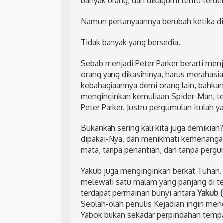
banyak orang, dan dikagumi tentu terd
Namun pertanyaannya berubah ketika dit
Tidak banyak yang bersedia.
Sebab menjadi Peter Parker berarti menj
orang yang dikasihinya, harus merahasi
kebahagiaannya demi orang lain, bahkan 
menginginkan kemuliaan Spider-Man, tet
Peter Parker. Justru pergumulan itulah
Bukankah sering kali kita juga demikian?
dipakai-Nya, dan menikmati kemenangan
mata, tanpa penantian, dan tanpa pergu
Yakub juga menginginkan berkat Tuhan.
melewati satu malam yang panjang di te
terdapat permainan bunyi antara
Yakub (
Seolah-olah penulis Kejadian ingin men
Yabok bukan sekadar perpindahan tempa