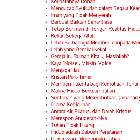
Kelihatannya Rohani
Mengucap Syukurlah dalam Segala Kea
Iman yang Tidak Menyerah
Berbuat Baiklah Senantiasa
Tetap Beriman di Tengah Realitas Hidu
Rekan Sekerja Allah
Lebih Berbahagia Memberi daripada Me
Lelah yang Bernilai Kekal
Gereja itu Rumah Kita…, Masihkah?
Kaya ‘Noise’, Miskin ‘Voice’
Menjaga Hati
Kristen Part-Timer
Memberi Talenta bagi Kemuliaan Tuhan
Makna Hidup Berkelimpahan
Sentuhan yang Melembutkan, Jamahan
Drama Kehidupan
Antara Air, Pilatus, dan Darah Kristus
Merespon Anugerah-Nya
Tuhan Tidak Hilang
Hidup adalah Sebuah Perjalanan
Puasa yang Dikehendaki Tuhan