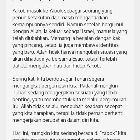
Yakub masuk ke Yabok sebagai seorang yang
penuh ketakutan dan masih mengandalkan
kemampuannya sendiri. Namun setelah bergumul
dengan Allah, ia keluar sebagai Israel, manusia yang
telah diubahkan. Memang ia berjalan dengan kaki
yang pincang, tetapi ia juga membawa identitas
yang baru. Allah tidak hanya mengubah situasi yang
akan dihadapinya bersama Esau, tetapi terlebih
dahulu mengubah hati dan hidup Yakub.
Sering kali kita berdoa agar Tuhan segera
mengangkat pergumulan kita. Padahal mungkin
Tuhan sedang mengerjakan sesuatu yang lebih
penting, yaitu membentuk kita melalui pergumulan
itu. Allah tidak selalu mengubah keadaan secepat
yang kita harapkan, tetapi Ia tidak pernah berhenti
mengerjakan perubahan dalam diri kita.
Hari ini, mungkin kita sedang berada di “Yabok” kita