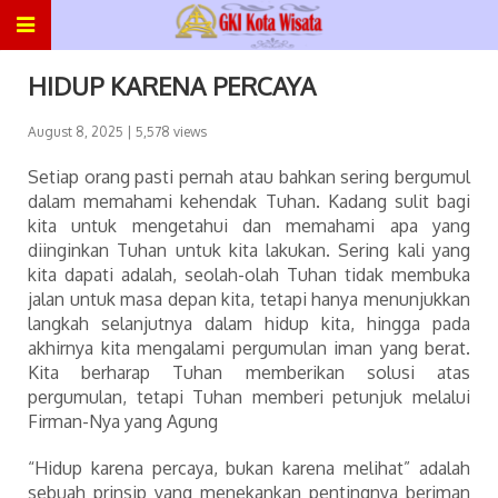
HIDUP KARENA PERCAYA
August 8, 2025
| 5,578 views
Setiap orang pasti pernah atau bahkan sering bergumul
dalam memahami kehendak Tuhan. Kadang sulit bagi
kita untuk mengetahui dan memahami apa yang
diinginkan Tuhan untuk kita lakukan. Sering kali yang
kita dapati adalah, seolah-olah Tuhan tidak membuka
jalan untuk masa depan kita, tetapi hanya menunjukkan
langkah selanjutnya dalam hidup kita, hingga pada
akhirnya kita mengalami pergumulan iman yang berat.
Kita berharap Tuhan memberikan solusi atas
pergumulan, tetapi Tuhan memberi petunjuk melalui
Firman-Nya yang Agung
“Hidup karena percaya, bukan karena melihat” adalah
sebuah prinsip yang menekankan pentingnya beriman