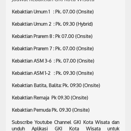
Kebaktian Umum 1 : Pk. 07.00 (Onsite)
Kebaktian Umum 2 : Pk. 09.30 (Hybrid)
Kebaktian Prarem 8 : Pk 07.00 (Onsite)
Kebaktian Prarem 7 : Pk. 07.00 (Onsite)
Kebaktian ASM 3-6 : Pk. 07.00 (Onsite)
Kebaktian ASM 1-2 : Pk. 09.30 (Onsite)
Kebaktian Batita, Balita: Pk. 09:30 (Onsite)
Kebaktian Remaja Pk 09.30 (Onsite)
Kebaktian Pemuda Pk. 09.30 (Onsite)
Subscribe Youtube Channel GKI Kota Wisata dan
unduh Aplikasi GKI Kota Wisata untuk