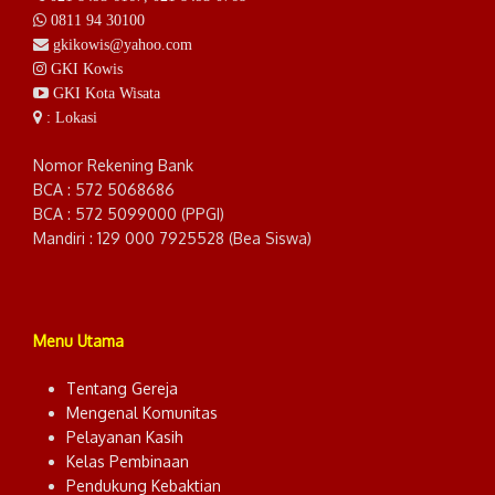
0811 94 30100
gkikowis@yahoo.com
GKI Kowis
GKI Kota Wisata
: Lokasi
Nomor Rekening Bank
BCA : 572 5068686
BCA : 572 5099000 (PPGI)
Mandiri : 129 000 7925528 (Bea Siswa)
Menu Utama
Tentang Gereja
Mengenal Komunitas
Pelayanan Kasih
Kelas Pembinaan
Pendukung Kebaktian