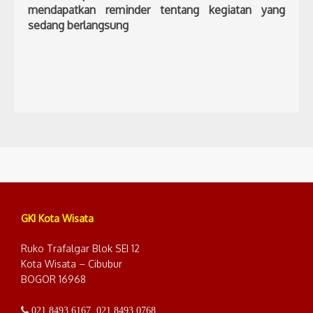
mendapatkan reminder tentang kegiatan yang
sedang berlangsung
GKI Kota Wisata
Ruko Trafalgar Blok SEI 12
Kota Wisata – Cibubur
BOGOR 16968
021 8493 6167
,
021 8493 0768