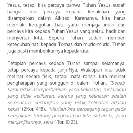
Yesus, tetapi kita percaya bahwa Tuhan Yesus sudah
bangkit dan percaya kepada kesaksian yang
disampaikan dalam Alkitab. Karenanya, kita harus
memiliki keteguhan hati, yaitu menjaga iman dan
percaya kita kepada Tuhan Yesus yang selalu hadir dan
menyertai kita. Seperti Tuhan sudah memberi
keteguhan hati kepada Tomas dan murid-murid, Tuhan
juga pasti memberikannya kepada kita.
Tetaplah percaya kepada Tuhan sampai selamanya,
tetap percaya kepada janji-Nya. Walaupun kita tidak
melihat secara fisik, tetapi mata rohani kita melihat
pengharapan yang sungguh di dalam Tuhan.
“Sebab,
kami tidak memperhatikan yang kelihatan, melainkan
yang tidak kelihatan, karena yang kelihatan adalah
sementara, sedangkan yang tidak kelihatan adalah
kekal”
(2Kor. 4:18).
“Marilah kita berpegang teguh pada
pengakuan tentang pengharapan kita, sebab Ia, yang
menjanjikannya, setia”
(Ibr. 10:23).