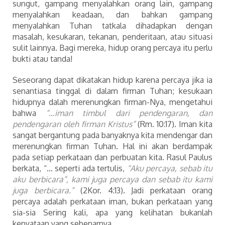
sungut, gampang menyalahkan orang lain, gampang
menyalahkan keadaan, dan bahkan gampang
menyalahkan Tuhan tatkala dihadapkan dengan
masalah, kesukaran, tekanan, penderitaan, atau situasi
sulit lainnya. Bagi mereka, hidup orang percaya itu perlu
bukti atau tanda!
Seseorang dapat dikatakan hidup karena percaya jika ia
senantiasa tinggal di dalam firman Tuhan; kesukaan
hidupnya dalah merenungkan firman-Nya, mengetahui
bahwa
“…iman timbul dari pendengaran, dan
pendengaran oleh firman Kristus”
(Rm. 10:17). Iman kita
sangat bergantung pada banyaknya kita mendengar dan
merenungkan firman Tuhan. Hal ini akan berdampak
pada setiap perkataan dan perbuatan kita. Rasul Paulus
berkata, “… seperti ada tertulis,
“Aku percaya, sebab itu
aku berbicara”, kami juga percaya dan sebab itu kami
juga berbicara.”
(2Kor. 4:13). Jadi perkataan orang
percaya adalah perkataan iman, bukan perkataan yang
sia-sia Sering kali, apa yang kelihatan bukanlah
kenyataan yang sebenarnya.