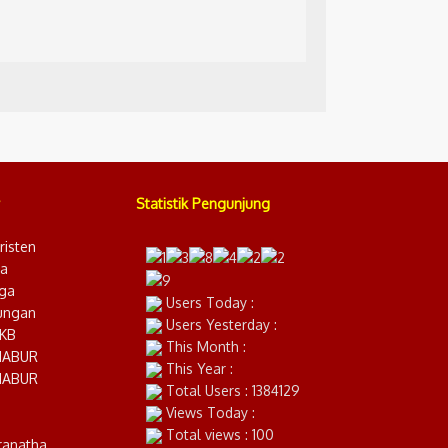
Statistik Pengunjung
risten
ia
ga
Users Today :
ungan
Users Yesterday :
YKB
This Month :
NABUR
This Year :
NABUR
Total Users : 1384129
Views Today :
Total views : 100
ranatha