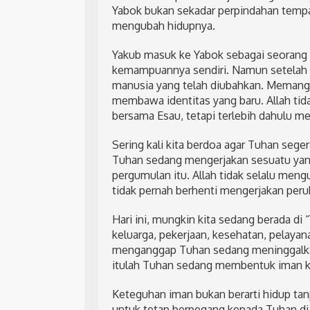
Yabok bukan sekadar perpindahan tempa
mengubah hidupnya.
Yakub masuk ke Yabok sebagai seorang
kemampuannya sendiri. Namun setelah be
manusia yang telah diubahkan. Memang ia
membawa identitas yang baru. Allah tid
bersama Esau, tetapi terlebih dahulu m
Sering kali kita berdoa agar Tuhan seg
Tuhan sedang mengerjakan sesuatu yang
pergumulan itu. Allah tidak selalu meng
tidak pernah berhenti mengerjakan perub
Hari ini, mungkin kita sedang berada d
keluarga, pekerjaan, kesehatan, pelayan
menganggap Tuhan sedang meninggalkan 
itulah Tuhan sedang membentuk iman ki
Keteguhan iman bukan berarti hidup ta
untuk tetap berpegang kepada Tuhan di