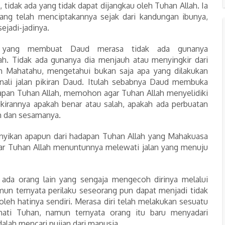
, tidak ada yang tidak dapat dijangkau oleh Tuhan Allah. Ia
ang telah menciptakannya sejak dari kandungan ibunya,
ejadi-jadinya.
ah yang membuat Daud merasa tidak ada gunanya
h. Tidak ada gunanya dia menjauh atau menyingkir dari
h Mahatahu, mengetahui bukan saja apa yang dilakukan
nali jalan pikiran Daud. Itulah sebabnya Daud membuka
dapan Tuhan Allah, memohon agar Tuhan Allah menyelidiki
ikirannya apakah benar atau salah, apakah ada perbuatan
ah dan sesamanya.
yikan apapun dari hadapan Tuhan Allah yang Mahakuasa
r Tuhan Allah menuntunnya melewati jalan yang menuju
 ada orang lain yang sengaja mengecoh dirinya melalui
amun ternyata perilaku seseorang pun dapat menjadi tidak
 oleh hatinya sendiri. Merasa diri telah melakukan sesuatu
ati Tuhan, namun ternyata orang itu baru menyadari
lah mencari pujian dari manusia.