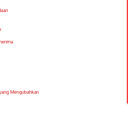
daan
p
nerima
 yang Mengubahkan