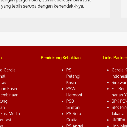
 yang lebih serupa dengan kehendak-Nya.
a
Pendukung Kebaktian
Links Partner
g Gereja
PS
Gereja K
nal
Pelangi
Indones
tas
Kasih
Binawar
nan Kasih
PSW
E – Ren
Pembinaan
Harmoni
harian 
kung
PSB
BPK PE
ian
Simfoni
BPK PE
kasi Media
PS Sola
Jakarta
entasi
Gratia
UKRIDA
an
PS Angel
Univ Ma