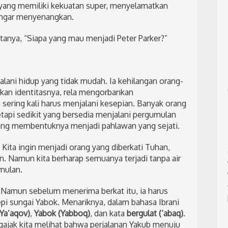
yang memiliki kekuatan super, menyelamatkan
engar menyenangkan.
anya, “Siapa yang mau menjadi Peter Parker?”
alani hidup yang tidak mudah. Ia kehilangan orang-
akan identitasnya, rela mengorbankan
sering kali harus menjalani kesepian. Banyak orang
api sedikit yang bersedia menjalani pergumulan
 yang membentuknya menjadi pahlawan yang sejati.
 Kita ingin menjadi orang yang diberkati Tuhan,
. Namun kita berharap semuanya terjadi tanpa air
mulan.
 Namun sebelum menerima berkat itu, ia harus
pi sungai Yabok. Menariknya, dalam bahasa Ibrani
Ya’aqov)
,
Yabok (Yabboq)
, dan kata
bergulat (‘abaq)
.
gajak kita melihat bahwa perjalanan Yakub menuju