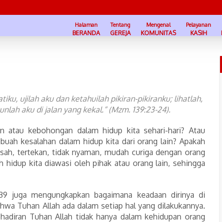
Halaman
Tentang
Mengenal
Pelayanan
BERANDA
GEREJA
KOMUNITAS
KASIH
tiku, ujilah aku dan ketahuilah pikiran-pikiranku; lihatlah,
nlah aku di jalan yang kekal.“ (Mzm. 139:23-24).
an atau kebohongan dalam hidup kita sehari-hari? Atau
buah kesalahan dalam hidup kita dari orang lain? Apakah
lisah, tertekan, tidak nyaman, mudah curiga dengan orang
ah hidup kita diawasi oleh pihak atau orang lain, sehingga
9 juga mengungkapkan bagaimana keadaan dirinya di
wa Tuhan Allah ada dalam setiap hal yang dilakukannya.
hadiran Tuhan Allah tidak hanya dalam kehidupan orang