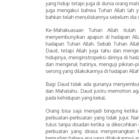
yang hidup tetapi juga di dunia orang mati
juga mengakui bahwa Tuhan Allah lah y
bahkan telah menuliskannya sebelum dia s
Ke-Mahakuasaan Tuhan Allah itul
menyembunyikan apapun di hadapan Alla
hadapan Tuhan Allah. Sebab Tuhan Alla
Daud, tetapi Allah juga tahu dan menge
hidupnya, menginstropeksi dirinya di ha
dan mengenal hatinya, menguji pikiran-p
serong yang dilakukannya di hadapan All
Bagi Daud tidak ada gunanya menyembun
dan Mahatahu. Daud justru memohon aga
pada kehidupan yang kekal.
Orang bisa saja menjadi bingung ketika
perbuatan-perbuatan yang tidak jujur. N
tulus tanpa disadari ketika ia dikecohkan
perbuatan yang dirasa menyenangkan h
kemudian bahwa apa yang dilakukannya ada